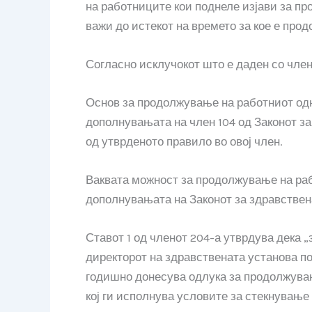
на работниците кои поднеле изјави за пр
важи до истекот на времето за кое е прод
Согласно исклучокот што е даден со член
Основ за продолжување на работниот од
дополнувањата на член 104 од Законот за
од утврденото правило во овој член.
Ваквата можност за продолжување на раб
дополнувањата на Законот за здравствен
Ставот 1 од членот 204-а утврдува дека 
директорот на здравствената установа п
годишно донесува одлука за продолжувањ
кој ги исполнува условите за стекнување 