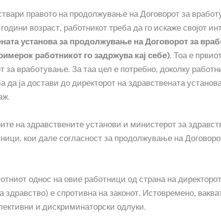
оствари правото на продолжување на Договорот за врабо
години возраст, работникот треба да го искаже својот и
ената установа за продолжување на Договорот за вра
римерок работникот го задржува кај себе)
. Тоа е првио
 за вработување. За таа цел е потребно, доколку работн
 да ја достави до директорот на здравствената установ
аж.
ите на здравствените установи и министерот за здравств
тници, кои дале согласност за продолжување на Договоро
отниот однос на овие работници од страна на директорот
а здравство) е спротивна на законот. Истовремено, ваква
лективни и дискриминаторски одлуки.