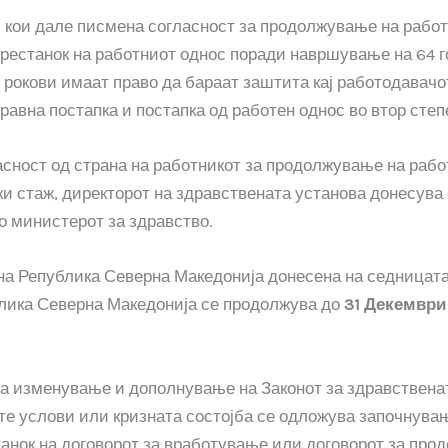
кои дале писмена согласност за продолжување на работн
 престанок на работниот однос поради навршување на 64 г
рокови имаат право да бараат заштита кај работодавачот,
авна постапка и постапка од работен однос во втор степ
сност од страна на работникот за продолжување на рабо
ски стаж, директорот на здравствената установа донесув
о министерот за здравство.
 на Република Северна Македонија донесена на седницата
ублика Северна Македонија се продолжува до
31 Декември
а изменување и дополнување на Законот за здравственат
те услови или кризната состојба се одложува започнувањ
станок на договорот за вработување или договорот за пр