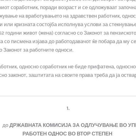
иот соработник, поради возраст и се одложуваат започна
жување на вработувањето на здравствен работник, односн
 или кризната состојба исполнува услови за стекнување 
62 години живот (жена) согласно со Законот за пензиско
ога со писмена изјава до работодавачот ќе побара да му 
о Законот за работните односи.
ботник, односно соработник не биде прифатена, односно 
но законот, заштитата на своите права треба да ја оств
1.
до
ДРЖАВНАТА КОМИСИЈА ЗА ОДЛУЧУВАЊЕ ВО УП
РАБОТЕН ОДНОС ВО ВТОР СТЕПЕН