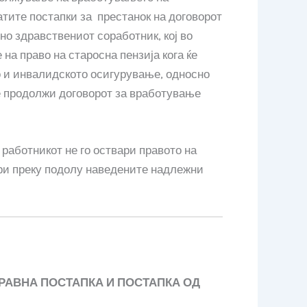
тите постапки за престанок на договорот
о здравствениот соработник, кој во
на право на старосна пензија кога ќе
то и инвалидското осигурување, односно
се продолжи договорот за вработување
работникот не го оствари правото на
ари преку подолу наведените надлежни
РАВНА ПОСТАПКА И ПОСТАПКА ОД