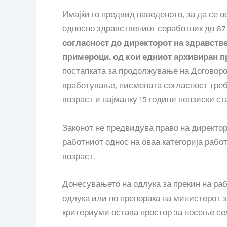
Имајќи го предвид наведеното, за да се 
односно здравствениот соработник до 67 
согласност до директорот на здравств
примероци, од кои едниот архивиран п
постапката за продолжување на Договорот
вработување, писмената согласност треба
возраст и најмалку 15 години пензиски ст
Законот не предвидува право на директор
работниот однос на оваа категорија рабо
возраст.
Донесувањето на одлука за прекин на раб
одлука или по препорака на министерот з
критериуми остава простор за носење се