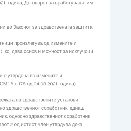
021 година, Договорот за вработување им
ни во Законот за здравствената заштита.
тници произлегува од измените и
), кој дава основ и можност за исклучоци
и е утврдена во измените и
М“ бр. 178 од 04.08.2021 година).
режата на здравствените установи,
сно здравствениот соработник, еднаш
ник, односно здравствениот соработник
тавот 2 од истиот член утврдува дека