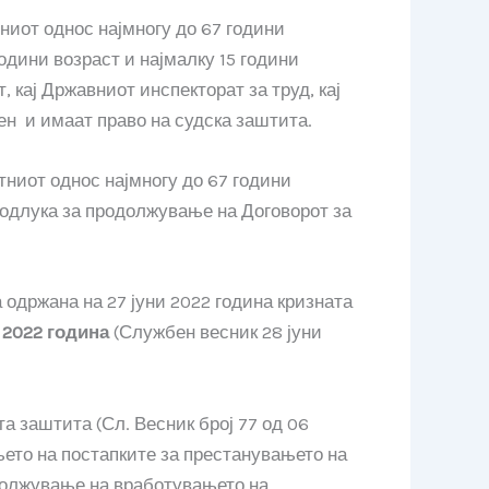
иот однос најмногу до 67 години
одини возраст и најмалку 15 години
 кај Државниот инспекторат за труд, кај
ен и имаат право на судска заштита.
тниот однос најмногу до 67 години
а одлука за продолжување на Договорот за
 одржана на 27 јуни 2022 година кризната
 2022
година
(Службен весник 28 јуни
а заштита (Сл. Весник број 77 од 06
ето на постапките за престанувањето на
одолжување на вработувањето на