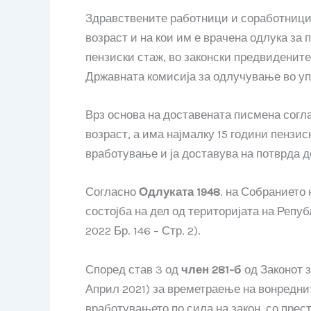
Здравствените работници и соработници 
возраст и на кои им е врачена одлука за
пензиски стаж, во законски предвидените 
Државната комисија за одлучување во упр
Врз основа на доставената писмена согла
возраст, а има најмалку 15 години пензи
вработување и ја доставува на потврда д
Согласно
Одлуката 1948
. на Собранието
состојба на дел од територијата на Реп
2022 Бр. 146 – Стр. 2).
Според став 3 од
член 281-б
од Законот з
Април 2021) за времетраење на вонредни
вработувањето по сила на закон, со пре