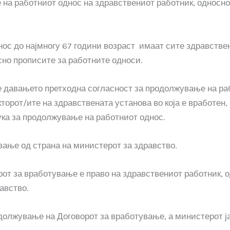
 на работниот однос на здравствениот работник, односно
ос до најмногу 67 години возраст имаат сите здравстве
сно прописите за работните односи.
е давањето претходна согласност за продолжување на ра
орот/ите на здравствената установа во која е вработен, 
ка за продолжување на работниот однос.
вање од страна на министерот за здравство.
т за вработување е право на здравствениот работник, од
авство.
должување на Договорот за вработување, а министерот ја