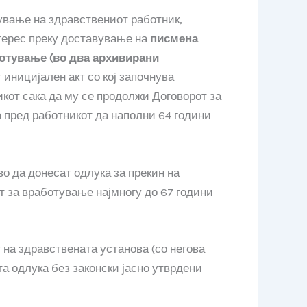
тување на здравствениот работник,
нтерес преку доставување на
писмена
ботување (во два архивирани
т иницијален акт со кој започнува
икот сака да му се продолжи Договорот за
а пред работникот да наполни 64 години
о да донесат одлука за прекин на
т за вработување најмногу до 67 години
 на здравствената установа (со негова
та одлука без законски јасно утврдени