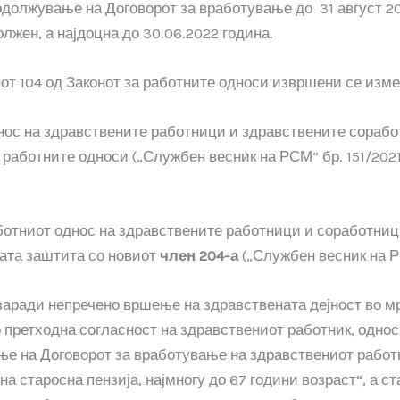
одолжување на Договорот за вработување до 31 август 2
олжен, а најдоцна до 30.06.2022 година.
от 104 од Законот за работните односи извршени се изме
нос на здравствените работници и здравствените сорабо
 работните односи („Службен весник на РСМ“ бр. 151/2021
отниот однос на здравствените работници и соработниц
ата заштита со новиот
член 204-а
(„Службен весник на РС
„заради непречено вршење на здравствената дејност во м
о претходна согласност на здравствениот работник, одно
е на Договорот за вработување на здравствениот работ
на старосна пензија, најмногу до 67 години возраст“, а с