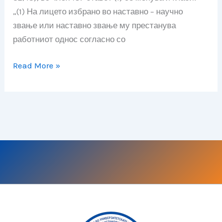
Весник
„(1) На лицето избрано во наставно – научно
број
звање или наставно звање му престанува
178
работниот однос согласно со
од
04
Read More »
август
2021)