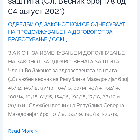
заштита (Сл. Весник број 178 од
Законот
04 август 2021)
за
изменување
ОДРЕДБИ ОД ЗАКОНОТ КОИ СЕ ОДНЕСУВААТ
и
НА ПРОДОЛЖУВАЊЕ НА ДОГОВОРОТ ЗА
дополнување
ВРАБОТУВАЊЕ
/
ССКЦ
на
З А К О Н ЗА ИЗМЕНУВАЊЕ И ДОПОЛНУВАЊЕ
Законот
НА ЗАКОНОТ ЗА ЗДРАВСТВЕНАТА ЗАШТИТА
за
Член 1 Во Законот за здравствената заштита
здравствената
(„Службен весник на Република Македонија“ број
заштита
43/12, 145/12, 87/13, 164/13, 39/14, 43/14, 132/14,
(Сл.
188/14, 10/15, 61/15, 154/15, 192/15, 17/16, 37/16 и
Весник
20/19 и „Службен весник на Република Северна
број
Македонија“ број 101/19, 153/19, 180/19, 275/19,
178
од
Read More »
04