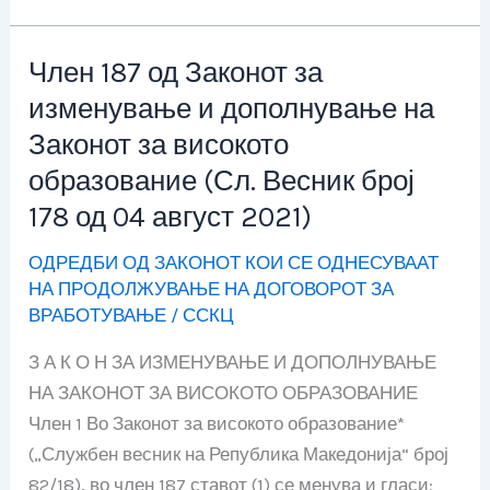
август
2021)
Член 187 од Законот за
Член
187
изменување и дополнување на
од
Законот за високото
Законот
образование (Сл. Весник број
за
178 од 04 август 2021)
изменување
и
ОДРЕДБИ ОД ЗАКОНОТ КОИ СЕ ОДНЕСУВААТ
дополнување
НА ПРОДОЛЖУВАЊЕ НА ДОГОВОРОТ ЗА
на
ВРАБОТУВАЊЕ
/
ССКЦ
Законот
З А К О Н ЗА ИЗМЕНУВАЊЕ И ДОПОЛНУВАЊЕ
за
НА ЗАКОНОТ ЗА ВИСОКОТО ОБРАЗОВАНИЕ
високото
Член 1 Во Законот за високото образование*
образование
(„Службен весник на Република Македонија“ број
(Сл.
82/18), во член 187 ставот (1) се менува и гласи: