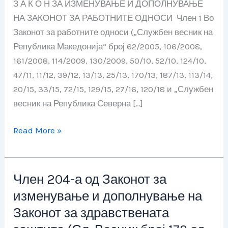
З А К О Н ЗА ИЗМЕНУВАЊЕ И ДОПОЛНУВАЊЕ
за
НА ЗАКОНОТ ЗА РАБОТНИТЕ ОДНОСИ Член 1 Во
работните
Законот за работните односи („Службен весник на
односи
Република Македонија“ број 62/2005, 106/2008,
(Сл.
161/2008, 114/2009, 130/2009, 50/10, 52/10, 124/10,
Весник
47/11, 11/12, 39/12, 13/13, 25/13, 170/13, 187/13, 113/14,
број
20/15, 33/15, 72/15, 129/15, 27/16, 120/18 и „Службен
151
весник на Република Северна […]
од
06
Read More »
јули
2021)
Член 204-а од Законот за
Член
204-
изменување и дополнување на
а
Законот за здравствената
од