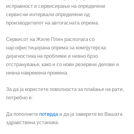
исправност и сервисирање на определени
сервисни интервали определени од
производителот на автогасната опрема.
Сервисот на Жиле Плин располага со
најсофистицирана опрема за компјутерска
дијагностика на проблеми и нивно брзо
отстранување, како и со нови резервни делови и
нивна навремена промена.
За да ја користите поволноста за плаќање на рати,
потребно е:
Да пополните
потврда
и да ја заверите во Вашата
здравствена установа.