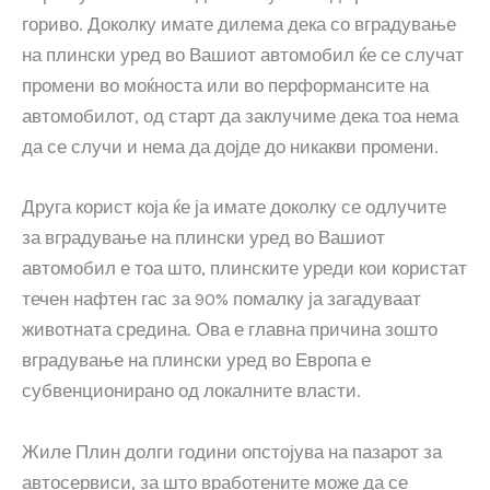
гориво. Доколку имате дилема дека со вградување
на плински уред во Вашиот автомобил ќе се случат
промени во моќноста или во перформансите на
автомобилот, од старт да заклучиме дека тоа нема
да се случи и нема да дојде до никакви промени.
Друга корист која ќе ја имате доколку се одлучите
за вградување на плински уред во Вашиот
автомобил е тоа што, плинските уреди кои користат
течен нафтен гас за 90% помалку ја загадуваат
животната средина. Ова е главна причина зошто
вградување на плински уред во Европа е
субвенционирано од локалните власти.
Жиле Плин долги години опстојува на пазарот за
автосервиси, за што вработените може да се