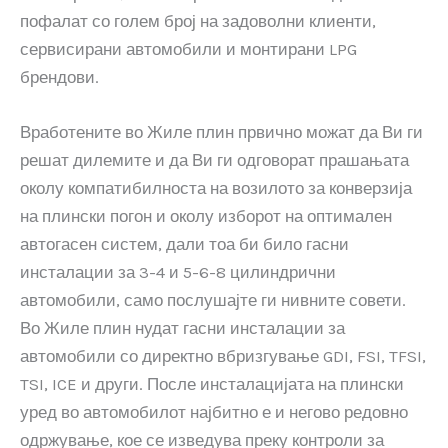
пофалат со голем број на задоволни клиенти,
сервисирани автомобили и монтирани LPG
брендови.
Вработените во Жиле плин првично можат да Ви ги
решат дилемите и да Ви ги одговорат прашањата
околу компатибилноста на возилото за конверзија
на плински погон и околу изборот на оптимален
автогасен систем, дали тоа би било гасни
инсталации за 3-4 и 5-6-8 цилиндрични
автомобили, само послушајте ги нивните совети.
Во Жиле плин нудат гасни инсталации за
автомобили со директно вбризгување GDI, FSI, TFSI,
TSI, ICE и други. После инсталацијата на плински
уред во автомобилот најбитно е и негово редовно
одржување, кое се изведува преку контроли за