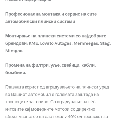
Професионална монтажа и сервис на сите
автомобилски плински системи
Монтирање на плински системи со најдобрите
брендови:
KME, Lovato Autogas, Memmegas, Stag,
Mimgas.
Промена на филтри, уље, свеќици, кабли,
бомбини.
Главната корист од вградувањето на плински уред
во Вашиот автомобил е големата заштеда на
трошоците за гориво. Со вградување на LPG
китовите кај модерните мотори со директно
вбризгување се штедат околу 40% од трошокот за