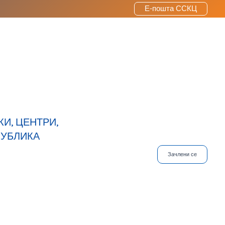
Е-пошта ССКЦ
И, ЦЕНТРИ,
ПУБЛИКА
Зачлени се