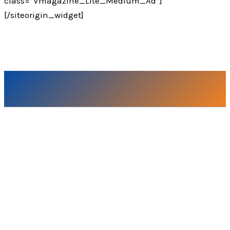
class=”Vmagazine_Lite_Medium_Ad”]
[/siteorigin_widget]