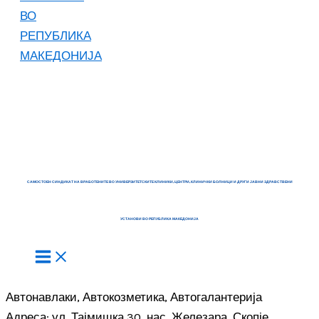
САМОСТОЕН СИНДИКАТ НА ВРАБОТЕНИТЕ ВО УНИВЕРЗИТЕТСКИТЕ КЛИНИКИ, ЦЕНТРИ, КЛИНИЧКИ БОЛНИЦИ И ДРУГИ ЈАВНИ ЗДРАВСТВЕНИ
УСТАНОВИ ВО РЕПУБЛИКА МАКЕДОНИЈА
Автонавлаки, Автокозметика, Автогалантерија
Адреса: ул. Тајмишка 30, нас. Железара, Скопје