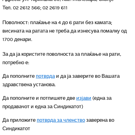
Тел. 02 2612 566; 02 2619 611
Поволност: плаќање на 4 до 6 рати без камата;
висината на ратата не треба да изнесува помалку од
1700 денари.
За да ја користите поволноста за плаќање на рати,
потребно е:
Да пополните
потврда
и да ја заверите во Вашата
здравствена установа.
Да пополните и потпишете две
изјави
(една за
продавачот и една за Синдикатот)
Да приложите
потврда за членство
заверена во
Синдикатот