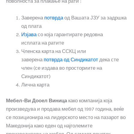
поволноста за плаќање на рати :
Заверена
потврда
од Вашата ЈЗУ за задршка
од плата
Изјава
со која гарантирате редовна
исплата на ратите
Членска карта на ССКЦ или
заверена
потврда од Синдикатот
дека сте
член (се издава во просториите на
Синдикатот)
Лична карта
Мебел-Ви Дооел Виница
како компанија која
произведува и продава мебел од 1997 година, веќе
се позиционира на лидерското место на пазарот во
Македонија како еден од најголемите