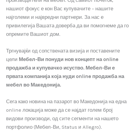
производители на мебел. Од самиот почеток,
нашиот фокус е кон Вас купувачите – нашите
најголеми и највредни партнери. За нас е
привилегија Вашата доверба да ви помогнеме да го
опремите Вашиот дом.
Тргнувајќи од сопствената визија и поставените
цели
Мебел-Ви понуди нов концепт на online
продажба и купувачко исуство. Мебел-Ви е
првата компанија која нуди online продажба на
мебел во Македонија.
Сега како новина на пазарот во Македонија на една
online локација може да се најдат голем број
видови производи, од сите сегменти на нашето
портфолио (Мебел-Ви, Status и Allegro).