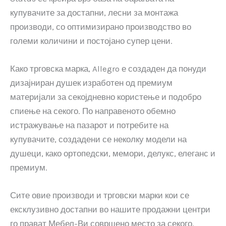
купувачите за достапни, лесни за монтажа
производи, со оптимизирано производство во
големи количини и постојано супер цени.
Како трговска марка, Allegro е создаден да понуди
дизајниран душек изработен од премиум
материјали за секојдневно користење и подобро
спиење на секого. По направеното обемно
истражување на пазарот и потребите на
купувачите, создадени се неколку модели на
душеци, како ортопедски, мемори, делукс, елеганс и
премиум.
Сите овие производи и трговски марки кои се
ексклузивно достапни во нашите продажни центри
го прават Мебел-Ви совршено место за секого.