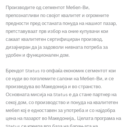
Производите од сегментот Мебел-Ви,
препознатливи по својот квалитет и огромните
предности пред останата понуда на нашиот пазар,
претставуваат прв избор на оние купувачи кои
сакаат квалитетен сертифициран производ,
дизајниран да ја задоволи нивната потреба за
удобен и функционален дом.
Брендот Status го опфаќа економик сегментот кои
се нуди во поголемите салони на Мебел-Ви, и се
произведува во Македонија и во странство.
Основната мисија на Status е да стане партнер на
секој дом, со производство и понуда на квалитетен
мебел кој е едноставен за употреба и со најдобра
цена на пазарот во Македонија,. Целата програма на
Status се креира врз база на барањата на