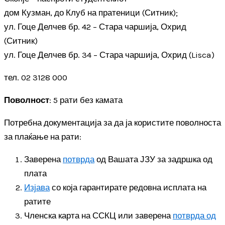
дом Кузман, до Клуб на пратеници (Ситник);
ул. Гоце Делчев бр. 42 – Стара чаршија, Охрид
(Ситник)
ул. Гоце Делчев бр. 34 – Стара чаршија, Охрид (Lisca)
тел. 02 3128 000
Поволност
: 5 рати без камата
Потребна документација за да ја користите поволноста
за плаќање на рати:
Заверена
потврда
од Вашата ЈЗУ за задршка од
плата
Изјава
со која гарантирате редовна исплата на
ратите
Членска карта на ССКЦ или заверена
потврда од