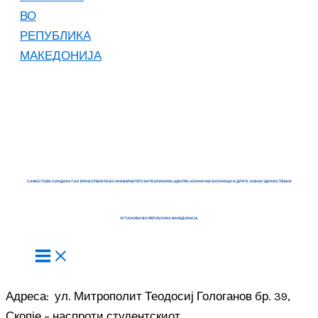
САМОСТОЕН СИНДИКАТ НА ВРАБОТЕНИТЕ ВО УНИВЕРЗИТЕТСКИТЕ КЛИНИКИ, ЦЕНТРИ, КЛИНИЧКИ БОЛНИЦИ И ДРУГИ ЈАВНИ ЗДРАВСТВЕНИ
УСТАНОВИ ВО РЕПУБЛИКА МАКЕДОНИЈА
Адреса: ул. Митрополит Теодосиј Гологанов бр. 39,
Скопје – наспроти студентскиот