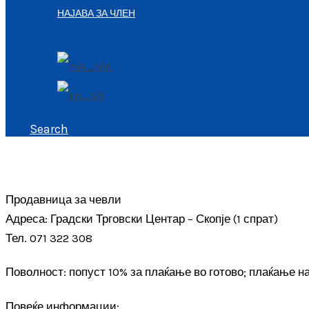
НАЈАВА ЗА ЧЛЕН
Search
Продавница за чевли
Адреса: Градски Трговски Центар – Скопје (1 спрат)
Тел. 071 322 308
Поволност: попуст 10% за плаќање во готово; плаќање на
Повеќе информации: