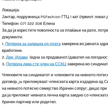
Локација:
Јантар, подружница PSFashion ГТЦ 1 кат (првиот локал 
Телефон: 071 322 308 Елена
За да ја користите поволноста за плаќање на рати, потр
документи:
1.
Потврда за задршка од плата
заверена во јавната здр
вработени.
2.
Две Изјави
(една за продавачот/давател на погодност
3.
Потврда дека сте член на ССКЦ
заверена во синдикат
Членовите на синдикатот и членовите на нивното потесн
договор, ja приложуваат членската карта издадена од С
на нивното потесно семејство (брачен сопруг, деца) при
да ја приложат нивната лична карта заедно со членскат
брачен партнер или родител.