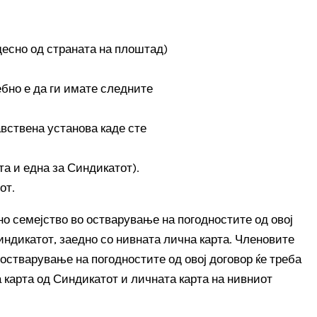
десно од страната на плоштад)
ебно е да ги имате следните
авствена установа каде сте
а и една за Синдикатот).
от.
о семејство во остварување на погодностите од овој
индикатот, заедно со нивната лична карта. Членовите
 остварување на погодностите од овој договор ќе треба
а карта од Синдикатот и личната карта на нивниот