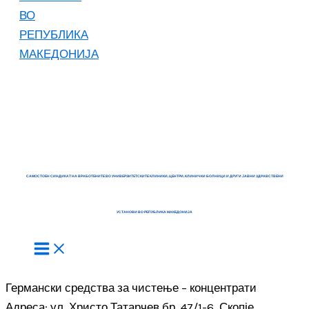
САМОСТОЕН СИНДИКАТ НА ВРАБОТЕНИТЕ ВО УНИВЕРЗИТЕТСКИТЕ КЛИНИКИ, ЦЕНТРИ, КЛИНИЧКИ БОЛНИЦИ И ДРУГИ ЈАВНИ ЗДРАВСТВЕНИ
УСТАНОВИ ВО РЕПУБЛИКА МАКЕДОНИЈА
Германски средства за чистење – концентрати
Адреса: ул. Христо Татарчев бр. 47/1-6, Скопје