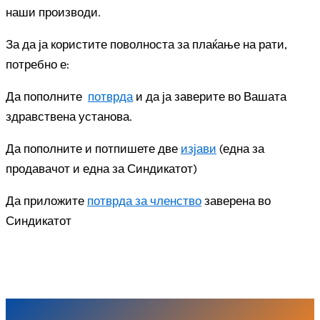
наши производи.
За да ја користите поволноста за плаќање на рати,
потребно е:
Да пополните
потврда
и да ја заверите во Вашата
здравствена установа.
Да пополните и потпишете две
изјави
(една за
продавачот и една за Синдикатот)
Да приложите
потврда за членство
заверена во
Синдикатот