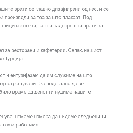
ите врати се главно дизајнирани од нас, и се
 производи за тоа за што плаќаат. Под
лници и хотели, како и надворешни врати за
 за ресторани и кафетерии. Сепак, нашиот
о Турција.
аст и ентузијазам да им служиме на што
ј потрошувачи . За подетално да ве
 било време од денот ги нудиме нашите
 менува, немаме намера да бидеме следбеници
со кои работиме.