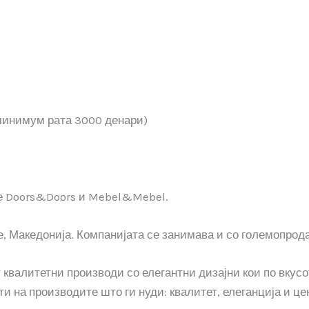
(минимум рата 3000 денари)
ите Doors&Doors и Mebel&Mebel.
је, Македонија. Компанијата се занимава и со големопро
валитетни производи со елегантни дизајни кои по вкусо
и на производите што ги нуди: квалитет, елеганција и це