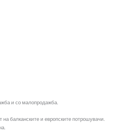
дажба и со малопродажба.
т на балканските и европските потрошувачи.
на.