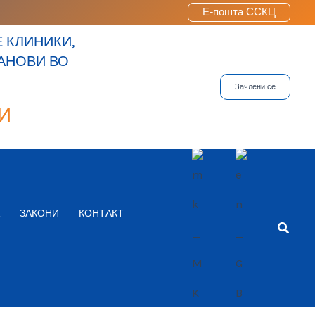
Е-пошта ССКЦ
 КЛИНИКИ,
ТАНОВИ ВО
Зачлени се
И
ЗАКОНИ
КОНТАКТ
Searc