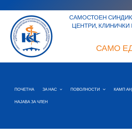
Skip
to
САМОСТОЕН СИНДИКА
content
ЦЕНТРИ, КЛИНИЧКИ
САМО Е
ПОЧЕТНА
ЗА НАС
ПОВОЛНОСТИ
КАМП АН
НАЈАВА ЗА ЧЛЕН