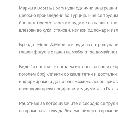
Марката Doors&Doors нуди одлични внатрешни в
целосно произведени во Турција. Ние се труди
брендот Doors&Doors им нудиме на нашите клие
влезови во куќи, станови, излези од пожар и из
Брендот Mebel&Mebel им нуди на потрошувачит
главен фокус е ставен на мебелот за домаќинст
Бидејќи постои се поголем интерес за нашите п
поголем број клиенти со квалитетни и достапни
информираме и да ви овозможиме лесен пристап
производи преку социјални медиуми како Гугл, 
Работиме за потрошувачите и сесрдно се труди
на промената, туку да бидеме лидер на промени