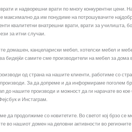
рати и надворешни врати по многу конкурентни цени. Наш
ме максимално да им понудиме на потрошувачите најдобри
нти квалитетни внатрешни врати, врати за училишта, бо
лези за итни случаи.
е домашен, канцелариски мебел, хотелски мебел и мебел
ва бидејќи самите сме производители на мебел за дома в
роизводи од страна на нашите клиенти, работиме со стр
 производи. За да допреме и да информираме поголем бро
 до нашите производи и можност да ги нарачате во кое
Фејсбук и Инстаграм.
ме да продолжиме со новитетите. Во светот кој брзо се
те во нашиот домен на деловни активности во регионите 