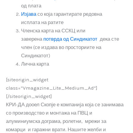
од плата
Изјава
со која гарантирате редовна
исплата на ратите
Членска карта на ССКЦ или
заверена
потврда од Синдикатот
дека сте
член (се издава во просториите на
Синдикатот)
Лична карта
[siteorigin_widget
class=”Vmagazine_Lite_Medium_Ad”]
[/siteorigin_widget]
КРИ-ДА дооел Скопје е компанија која се занимава
со производство и монтажа на ПВЦ и
алуминиумска дограма, ролетни, мрежи за
комарци и гаражни врати. Нашите желби и