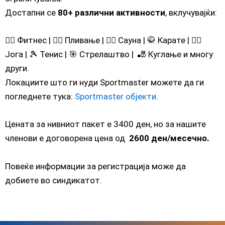
Достапни се
80+ различни активности
, вклучувајќи:
🏋️‍♂️ Фитнес | 🏊‍♂️ Пливање | 🧖‍♂️ Сауна | 🥋 Карате | 🧘‍♀️
Јога | 🎾 Тенис | 🎯 Стрелаштво | 🎳 Куглање и многу
други.
Локациите што ги нуди Sportmaster можете да ги
погледнете тука:
Sportmaster објекти
.
Цената за нивниот пакет е 3400 ден, но за нашите
членови е договорена цена од
2600 ден/месечно.
Повеќе информации за регистрација може да
добиете во синдикатот.