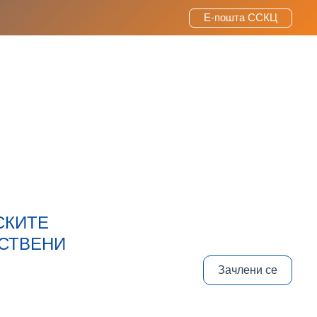
Е-пошта ССКЦ
СКИТЕ
ВСТВЕНИ
Зачлени се
И