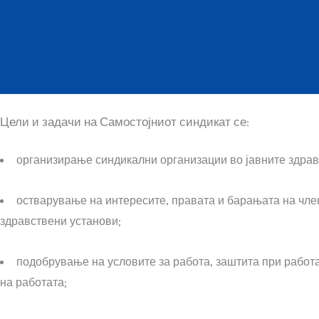
Цели и задачи на Самостојниот синдикат се:
организирање синдикални организации во јавните здрав
остварување на интересите, правата и барањата на чле
здравствени установи;
подобрување на условите за работа, заштита при работа
на работата;