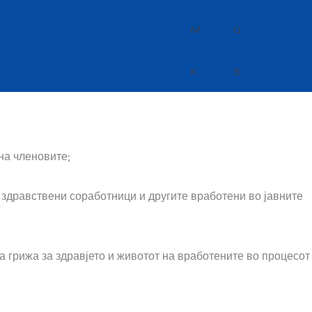
на членовите;
 здравствени соработници и другите вработени во јавните
а грижа за здравјето и животот на вработените во процесот