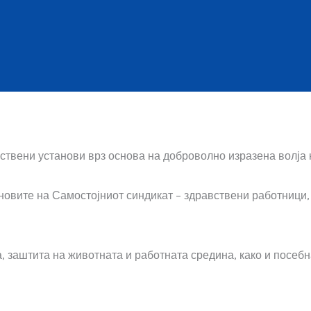
ствени установи врз основа на доброволно изразена волја 
новите на Самостојниот синдикат – здравствени работници,
, заштита на животната и работната средина, како и посебн