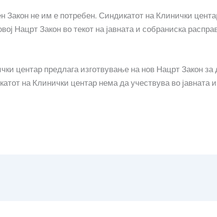
 Закон не им е потребен. Синдикатот на Клинички центар
ој Нацрт Закон во текот на јавната и собраниска распра
ки центар предлага изготвување на нов Нацрт Закон за д
икатот на Клинички центар нема да учествува во јавната 