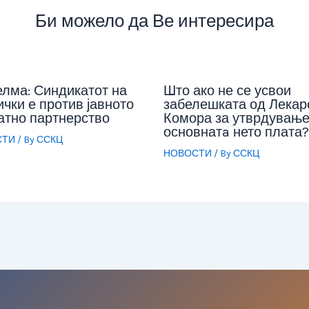
Би можело да Ве интересира
елма: Синдикатот на
Што ако не се усвои
чки е против јавното
забелешката од Лекар
атно партнерство
Комора за утврдување
основнатa нето плата?
СТИ
/ By
ССКЦ
НОВОСТИ
/ By
ССКЦ