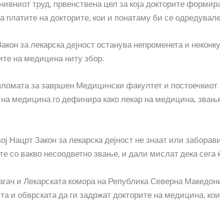
нивниот труд, првенствена цел за која докторите формир
а платите на докторите, кои и понатаму би се одредувале
акон за лекарска дејност останува непроменета и неконку
те на медицина ниту збор.
ломата за завршен Медицински факултет и постоечкиот З
т на медицина го дефинира како лекар на медицина, звање
ој Нацрт Закон за лекарска дејност не знаат или заборав
 со вакво несоодветно звање, и дали мислат дека сега ќ
гач и Лекарската комора на Република Северна Македониј
та и обврската да ги задржат докторите на медицина, кои 