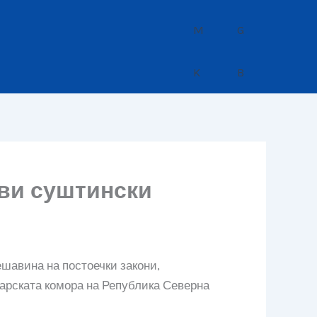
кви суштински
ешавина на постоечки закони,
карската комора на Република Северна