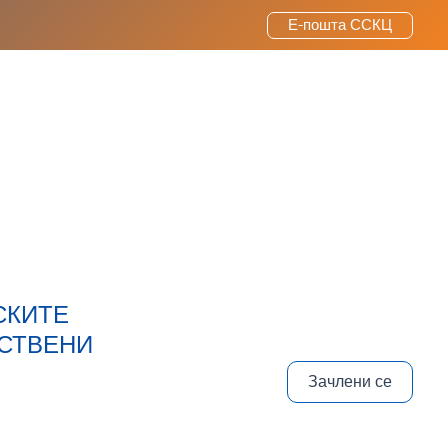
Е-пошта ССКЦ
СКИТЕ
ВСТВЕНИ
Зачлени се
И