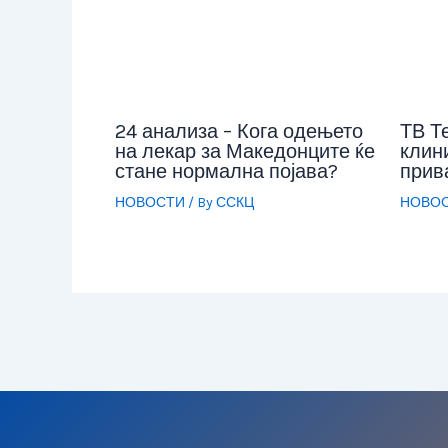
24 анализа – Кога одењето
ТВ Т
на лекар за Македонците ќе
клини
стане нормална појава?
прив
НОВОСТИ
/ By
ССКЦ
НОВО