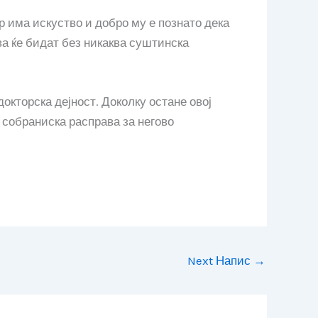
 има искуство и добро му е познато дека
ва ќе бидат без никаква суштинска
окторска дејност. Доколку остане овој
и собраниска расправа за негово
Next Напис
→