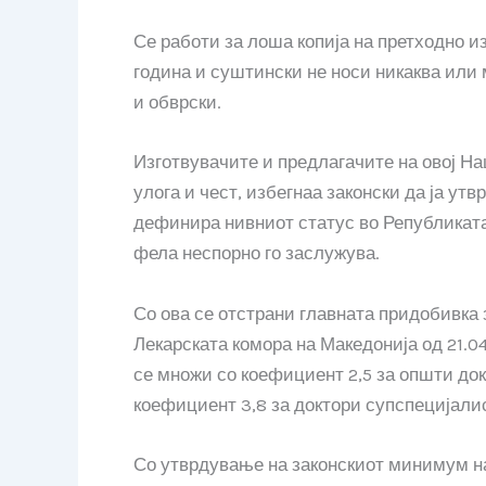
Се работи за лоша копија на претходно из
година и суштински не носи никаква или 
и обврски.
Изготвувачите и предлагачите на овој На
улога и чест, избегнаа законски да ја ут
дефинира нивниот статус во Републиката,
фела неспорно го заслужува.
Со ова се отстрани главната придобивка 
Лекарската комора на Македонија од 21.04
се множи со коефициент 2,5 за општи док
коефициент 3,8 за доктори супспецијали
Со утврдување на законскиот минимум на 