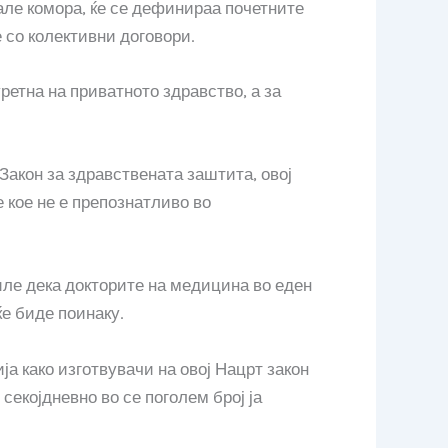
але комора, ќе се дефинираа почетните
 со колективни договори.
ретна на приватното здравство, а за
акон за здравствената заштита, овој
 кое не е препознатливо во
иле дека докторите на медицина во еден
е биде поинаку.
а како изготвувачи на овој Нацрт закон
секојдневно во се поголем број ја