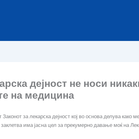
арска дејност не носи ника
те на медицина
Законот за лекарска дејност кој во основа делува како м
 заклетва има јасна цел за прекумерно давање моќ на Ле