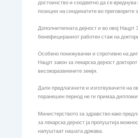
достоинство и соодветно да се вреднува 
позиции на синдикатите во преговорите з
Дополнителната дејност и во овој Нацрт З
бенефицираниот работен стаж на доктори
Особено понижувачки и спротивно на дип
Нацрт закон за лекарска дејност докторо
високоразвиените земји.
Дали предлагачите и изготвувачите на ов
поранешен период не ги примаа дипломите
Министерството за здравство како предла
за лекарска дејност ја пропуштија можнос
напуштаат нашата држава.