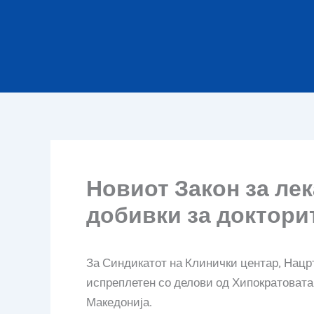
Новиот Закон за лек
добивки за доктори
За Синдикатот на Клинички центар, Нацрт 
испреплетен со делови од Хипократовата
Македонија.