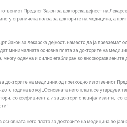
готвениот Предлог Закон за докторска дејност на Лекарск
многу ограничена полза за докторите на медицина, а при
црт Закон за лекарска дејност, наместо да ја превземат 
врдат минималната основна плата за докторите на медицин
 многу одамна и силно етаблиран во високоразвиените де
за докторите на медицина од претходно изготвениот Предл
.2016 година во кој „Основната нето плата се утврдува т
тори, со коефициент 2,7 за доктори специјализанти, со 
сти“.
основната нето плата за докторите на медицина во јавно