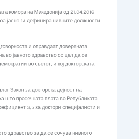
ата комора на Македонија од 21.04.2016
тоа јасно ги дефинира нивните должности
одговорноста и оправдаат доверената
а во јавното здравство со цел да се
мократии во светот, и кој докторската
ог Закон за докторска дејност на
ака што просечната плата во Републиката
коефициент 3,5 за доктори специјалисти и
то здравство за да се сочува нивното