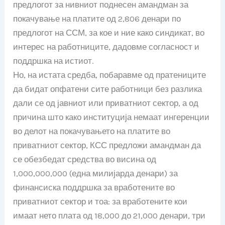
предлогот за нивниот поднесен амандман за
покачување на платите од 2,806 денари по
предлогот на ССМ, за кое и ние како синдикат, во
интерес на работниците, дадовме согласност и
поддршка на истиот.
Но, на истата средба, побаравме од пратениците
да бидат опфатени сите работници без разлика
дали се од јавниот или приватниот сектор, а од
причина што како институција немаат ингеренции
во делот на покачувањето на платите во
приватниот сектор, КСС предложи амандман да
се обезбедат средства во висина од
1,000,000,000 (една милијарда денари) за
финансиска поддршка за вработените во
приватниот сектор и тоа: за вработените кои
имаат нето плата од 18,000 до 21,000 денари, три