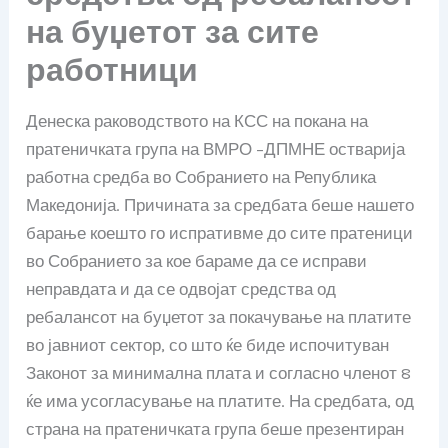
на буџетот за сите
работници
Денеска раководството на КСС на покана на
пратеничката група на ВМРО –ДПМНЕ остварија
работна средба во Собранието на Република
Македонија. Причината за средбата беше нашето
барање коешто го испративме до сите пратеници
во Собранието за кое бараме да се исправи
неправдата и да се одвојат средства од
ребалансот на буџетот за покачување на платите
во јавниот сектор, со што ќе биде испочитуван
Законот за минимална плата и согласно членот 8
ќе има усогласување на платите. На средбата, од
страна на пратеничката група беше презентиран