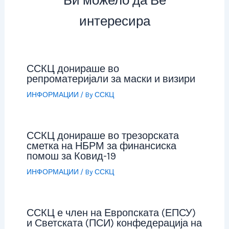
Би можело да Ве
интересира
ССКЦ донираше во
репроматеријали за маски и визири
ИНФОРМАЦИИ
/ By
ССКЦ
ССКЦ донираше во трезорската
сметка на НБРМ за финансиска
помош за Ковид-19
ИНФОРМАЦИИ
/ By
ССКЦ
ССКЦ е член на Европската (ЕПСУ)
и Светската (ПСИ) конфедерација на