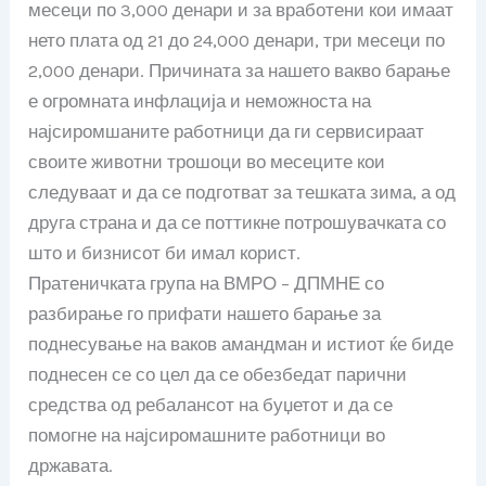
месеци по 3,000 денари и за вработени кои имаат
нето плата од 21 до 24,000 денари, три месеци по
2,000 денари. Причината за нашето вакво барање
е огромната инфлација и неможноста на
најсиромшаните работници да ги сервисираат
своите животни трошоци во месеците кои
следуваат и да се подготват за тешката зима, а од
друга страна и да се поттикне потрошувачката со
што и бизнисот би имал корист.
Пратеничката група на ВМРО – ДПМНЕ со
разбирање го прифати нашето барање за
поднесување на ваков амандман и истиот ќе биде
поднесен се со цел да се обезбедат парични
средства од ребалансот на буџетот и да се
помогне на најсиромашните работници во
државата.