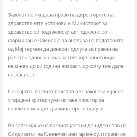
Законот не им дава право на директорите на
здравствените установи и Министерот за
здравство со подзаконски акт, односно со
формирање Комисија за анализа на податоците
од Мој термин да донесат одлука за прекин на
работен однос на оваа категорија работници
најмногу до 67 години возраст, доколку тие дале
согласност.
Покрај тоа, ваквиот пристап без законски и јасно
утврдени критериуми остава простор за
селективни и дискриминаторски одлуки.
Во завземање на ваквиот јасен и дециден став на
Синдикатот на Клинички центар консултирани се