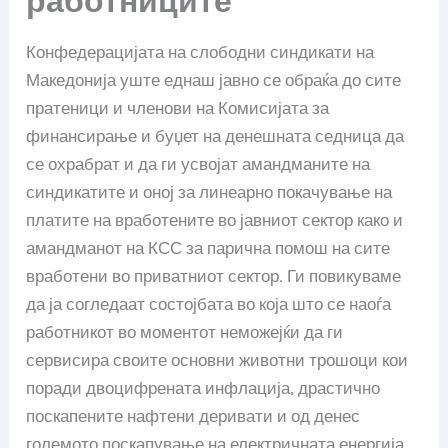
работниците
Конфедерацијата на слободни синдикати на
Македонија уште еднаш јавно се обраќа до сите
пратеници и членови на Комисијата за
финансирање и буџет на денешната седница да
се охрабрат и да ги усвојат амандманите на
синдикатите и оној за линеарно покачување на
платите на вработените во јавниот сектор како и
амандманот на КСС за парична помош на сите
вработени во приватниот сектор. Ги повикуваме
да ја согледаат состојбата во која што се наоѓа
работникот во моментот неможејќи да ги
сервисира своите основни животни трошоци кои
поради двоцифрената инфлација, драстично
поскапените нафтени деривати и од денес
големото поскапување на електричната енергија