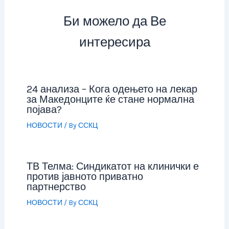
Би можело да Ве
интересира
24 анализа – Кога одењето на лекар
за Македонците ќе стане нормална
појава?
НОВОСТИ
/ By
ССКЦ
ТВ Телма: Синдикатот на клинички е
против јавното приватно
партнерство
НОВОСТИ
/ By
ССКЦ