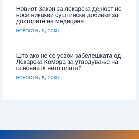
Новиот Закон за лекарска дејност не
носи никакви суштински добивки за
докторите на медицина
НОВОСТИ
/ By
ССКЦ
Што ако не се усвои забелешката од
Лекарска Комора за утврдување на
основнатa нето плата?
НОВОСТИ
/ By
ССКЦ