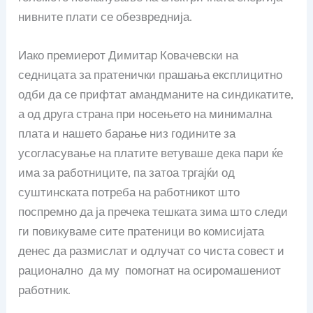
нивните плати се обезвреднија.
Иако премиерот Димитар Ковачевски на
седницата за пратенички прашања експлицитно
одби да се прифтат амандманите на синдикатите,
а од друга страна при носењето на минимална
плата и нашето барање низ годините за
усогласување на платите ветуваше дека пари ќе
има за работниците, па затоа тргајќи од
суштинската потреба на работникот што
поспремно да ја пречека тешката зима што следи
ги повикуваме сите пратеници во комисијата
денес да размислат и одлучат со чиста совест и
рационално да му помогнат на осиромашениот
работник.