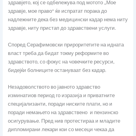
здравјето, кој се одбележува под мотото „Мое
здравје, мое право“ ќе испратат порака до
надлежните дека без медицински кадар нема ниту
здравје, ниту пристап до здравствени услуги.
Според Серафимовски прироритетите на идната
власт треба да бидат токму реформите во
здравството, со фокус на човечките ресурси,
бидејќи болниците остануваат без кадар.
Незадоволството во јавното здравство
изминатиов период го изразија и приватните
специјализанти, поради ниските плати, но и
поради немањето на здравствено и пензинско
осигурување. Пред нив протестираа и младите
дипломирани лекари кои со месеци чекаа да