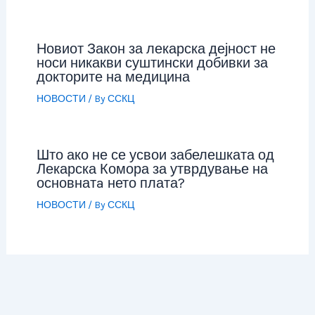
Новиот Закон за лекарска дејност не
носи никакви суштински добивки за
докторите на медицина
НОВОСТИ
/ By
ССКЦ
Што ако не се усвои забелешката од
Лекарска Комора за утврдување на
основнатa нето плата?
НОВОСТИ
/ By
ССКЦ