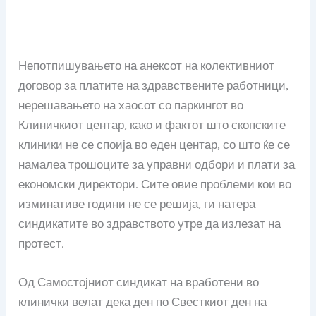
Непотпишувањето на анексот на колективниот
договор за платите на здравствените работници,
нерешавањето на хаосот со паркингот во
Клиничкиот центар, како и фактот што скопските
клиники не се споија во еден центар, со што ќе се
намалеа трошоците за управни одбори и плати за
економски директори. Сите овие проблеми кои во
изминативе години не се решија, ги натера
синдикатите во здравството утре да излезат на
протест.
Од Самостојниот синдикат на вработени во
клинички велат дека ден по Свесткиот ден на