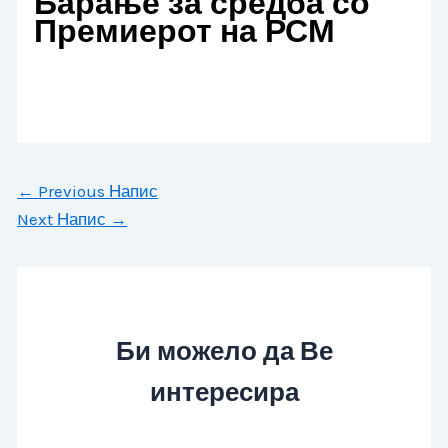
Барање за средба со
Премиерот на РСМ
←
Previous Напис
Next Напис
→
Би можело да Ве
интересира