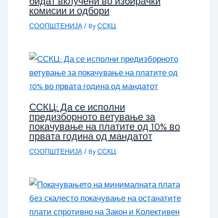
бидат вклучени во избирачки
комисии и одбори
СООПШТЕНИЈА
/ By
ССКЦ
ССКЦ: Да се исполни
предизборното ветување за
покачување на платите од 10% во
првата година од мандатот
СООПШТЕНИЈА
/ By
ССКЦ