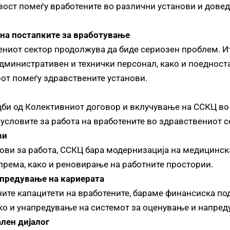
ост помеѓу вработените во различни установи и дове
 на постапките за вработување
ениот сектор продолжува да биде сериозен проблем. И
дминистративен и технички персонал, како и поедност
от помеѓу здравствените установи.
би од Колективниот договор и вклучување на ССКЦ во 
и условите за работа на вработените во здравствениот с
ви
ови за работа, ССКЦ бара модернизација на медицинск
рема, како и реновирање на работните простории.
предување на кариерата
те капацитети на вработените, бараме финансиска под
о и унапредување на системот за оценување и напред
лен дијалог