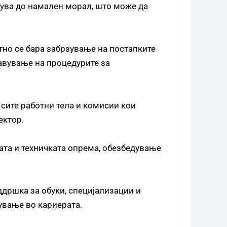
дува до намален морал, што може да
тно се бара забрзување на постапките
авување на процедурите за
сите работни тела и комисии кои
ектор.
ата и техничката опрема, обезбедување
дршка за обуки, специјализации и
ување во кариерата.