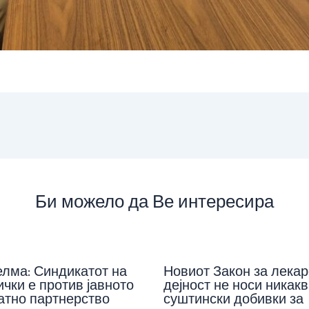
Би можело да Ве интересира
елма: Синдикатот на
Новиот Закон за лекар
чки е против јавното
дејност не носи никакв
атно партнерство
суштински добивки за