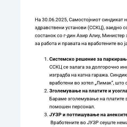
На 30.06.2025, Самостојниот синдикат н
здравствени установи (ССКЦ), заедно с
состанок со г-дин Азир Алиу, Министер
за работа и правата на вработените во 
Системско решение за паркирање
ССКЦ се залага за долгорочно ин
изградба на катна гаража. Синди
вработени во хотел „Лимак“, што
Зголемување на платите и усогл
Бараме зголемување на платите з
помошен персонал.
ЈУЗР и потпишување на анексит
В
работените во ЈУЗР се
уште нем