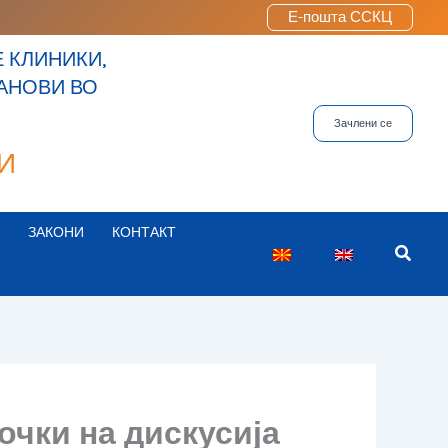
Е-пошта ССКЦ
 КЛИНИКИ,
ТАНОВИ ВО
Зачлени се
И
ЗАКОНИ
КОНТАКТ
Searc
очки на дискусија