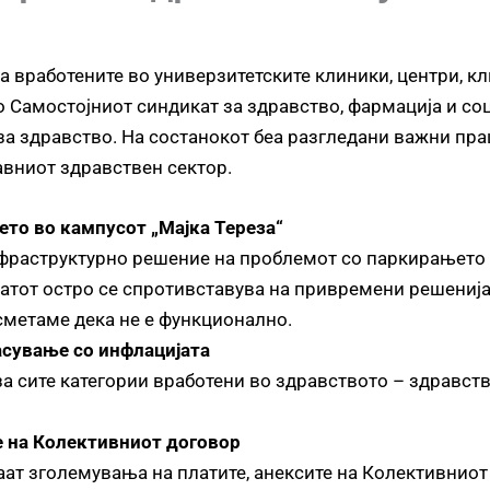
а вработените во универзитетските клиники, центри, к
о Самостојниот синдикат за здравство, фармација и со
 за здравство. На состанокот беа разгледани важни пр
јавниот здравствен сектор.
то во кампусот „Мајка Тереза“
фраструктурно решение на проблемот со паркирањето в
катот остро се спротивставува на привремени решенија
 сметаме дека не е функционално.
асување со инфлацијата
а сите категории вработени во здравството – здравств
е на Колективниот договор
аат
зголемувања на платите, анексите на Колективниот 