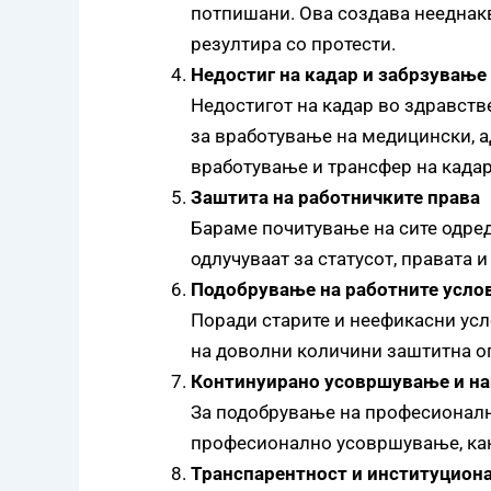
потпишани. Ова создава нееднакв
резултира со протести.
Недостиг на кадар и забрзување
Недостигот на кадар во здравств
за вработување на медицински, а
вработување и трансфер на кадар
Заштита на работничките права
Бараме почитување на сите одред
одлучуваат за статусот, правата 
Подобрување на работните усло
Поради старите и неефикасни усл
на доволни количини заштитна оп
Континуирано усовршување и на
За подобрување на професионални
професионално усовршување, как
Транспарентност и институциона