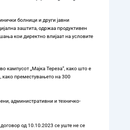
линички болници и други јавни
цијална заштита, одржаа продуктивен
ашања кои директно влијаат на условите
о кампусот „Мајка Тереза“, како што е
, како преместувањето на 300
ени, административни и техничко-
договор од 10.10.2023 се уште не се