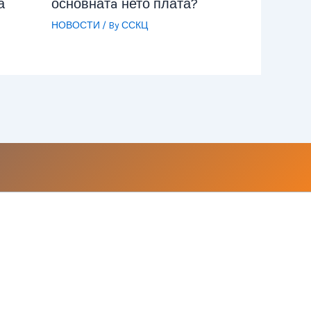
а
основнатa нето плата?
НОВОСТИ
/ By
ССКЦ