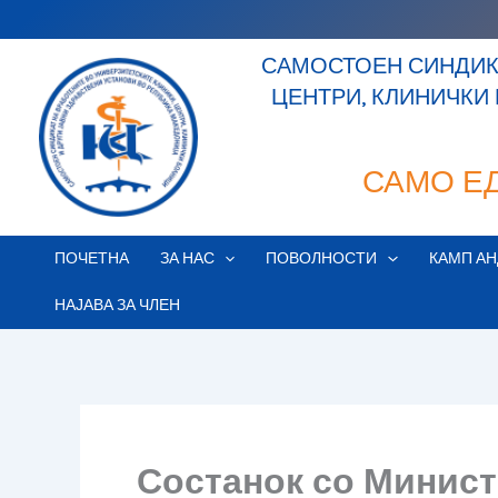
Skip
to
САМОСТОЕН СИНДИКА
content
ЦЕНТРИ, КЛИНИЧКИ
САМО Е
ПОЧЕТНА
ЗА НАС
ПОВОЛНОСТИ
КАМП АН
НАЈАВА ЗА ЧЛЕН
Состанок со Министе