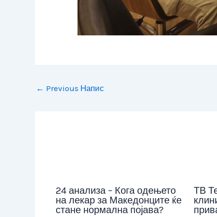
←
Previous Напис
24 анализа – Кога одењето
ТВ Т
на лекар за Македонците ќе
клини
стане нормална појава?
прив