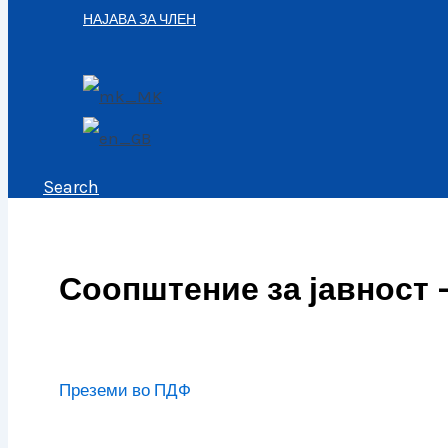
НАЈАВА ЗА ЧЛЕН
Search
Соопштение за јавност 
Преземи во ПДФ