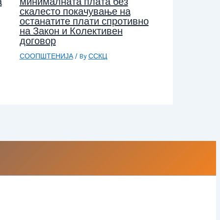
а
минималната плата без
скалесто покачување на
останатите плати спротивно
на Закон и Колективен
договор
СООПШТЕНИЈА
/ By
ССКЦ