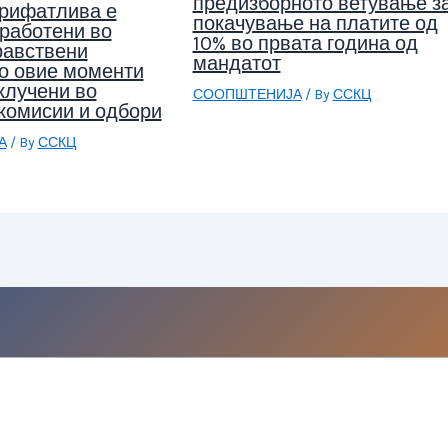
предизборното ветување з
рифатлива е
покачување на платите од
работени во
10% во првата година од
равствени
мандатот
о овие моменти
клучени во
СООПШТЕНИЈА
/ By
ССКЦ
комисии и одбори
А
/ By
ССКЦ