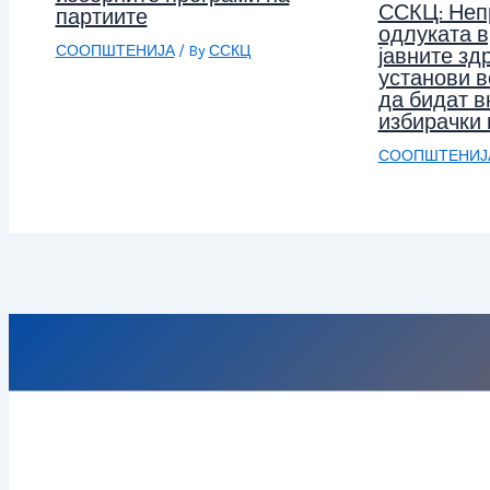
ССКЦ: Неп
партиите
одлуката в
СООПШТЕНИЈА
/ By
ССКЦ
јавните зд
установи в
да бидат в
избирачки 
СООПШТЕНИЈ