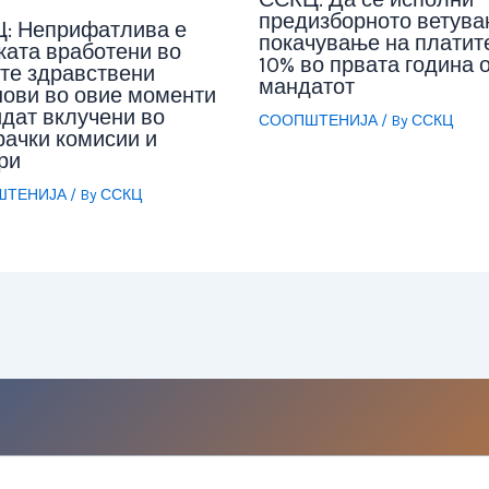
предизборното ветува
: Неприфатлива е
покачување на платит
ката вработени во
10% во првата година 
ите здравствени
мандатот
нови во овие моменти
идат вклучени во
СООПШТЕНИЈА
/ By
ССКЦ
рачки комисии и
ри
ШТЕНИЈА
/ By
ССКЦ