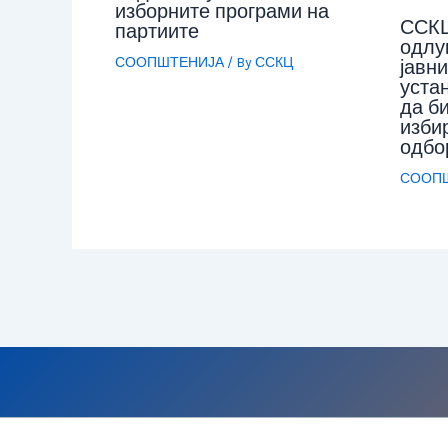
изборните програми на
ССКЦ
партиите
одлу
СООПШТЕНИЈА
/ By
ССКЦ
јавн
уста
да б
изби
одбо
СООП