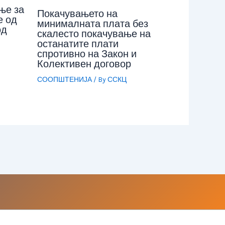
ње за
Покачувањето на
е од
минималната плата без
од
скалесто покачување на
останатите плати
спротивно на Закон и
Колективен договор
СООПШТЕНИЈА
/ By
ССКЦ