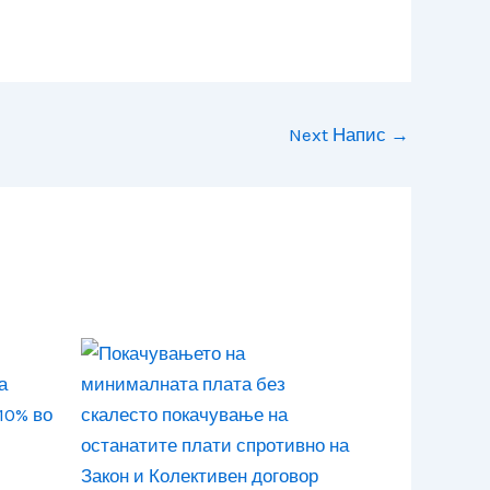
Next Напис
→