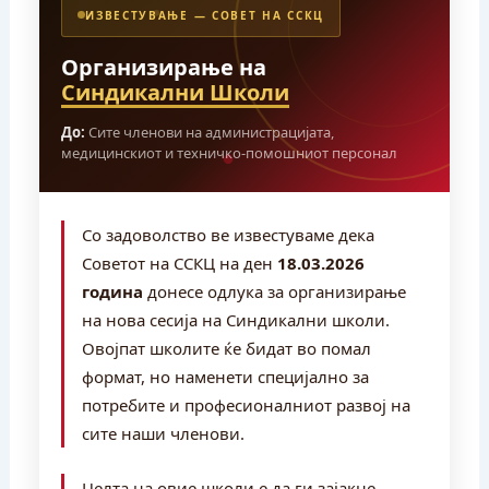
ИЗВЕСТУВАЊЕ — СОВЕТ НА ССКЦ
Организирање на
Синдикални Школи
До:
Сите членови на администрацијата,
медицинскиот и техничко-помошниот персонал
Со задоволство ве известуваме дека
Советот на ССКЦ на ден
18.03.2026
година
донесе одлука за организирање
на нова сесија на Синдикални школи.
Овојпат школите ќе бидат во помал
формат, но наменети специјално за
потребите и професионалниот развој на
сите наши членови.
Целта на овие школи е да ги зајакне