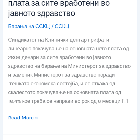
плата за сите вработени во
покачување
јавното здравство
на
основната
Барања на ССКЦ
/
ССКЦ
нето
Синдикатот на Клинички центар прифати
плата
линеарно покачување на основната нето плата од
за
2806 денари за сите вработени во јавното
сите
здравство на барање на Министерот за здравство
вработени
и заменик Министерот за здравство поради
во
тешката економска состојба, и се откажа од
јавното
скалестото покачување на основната плата од
здравство
18,4% кое треба се направи во рок од 6 месеци […]
Read More »