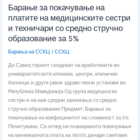
Барање за покачување на
Барање
за
платите на медицинските сестри
покачување
и техничари со средно стручно
на
образование за 5%
платите
на
Барања на ССКЦ
/
ССКЦ
медицинските
До Самостојниот синдикат на вработените во
сестри
универзитетските клиники, центри, клинички
и
болници и други јавни здравствени установи во
техничари
Република Македонија Од група медицински
со
сестри и на нив сродни занимања со средно
средно
стручно образование Предмет: Барање за
стручно
покачување на коефициентот на сложеност за 5%
образование
Почитувани, Со оглед на планираното покачување
за
на минималната плата на 18000 денари сметаме
5%