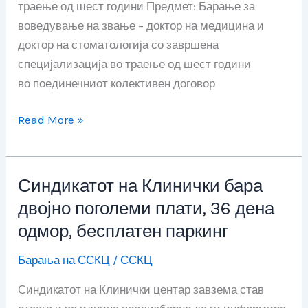
траење од шест години Предмет: Барање за
години
воведување на звање – доктор на медицина и
во
доктор на стоматологија со завршена
ПКД
специјализација во траење од шест години
во поединечниот колективен договор
Read More »
Синдикатот на Клинички бара
Синдикатот
на
двојно поголеми плати, 36 дена
Клинички
одмор, бесплатен паркинг
бара
Барања на ССКЦ
/
ССКЦ
двојно
поголеми
Синдикатот на Клинички центар завзема став
плати,