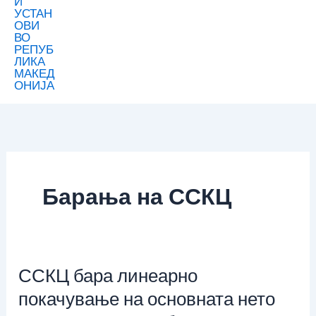
Барања на ССКЦ
ССКЦ бара линеарно
ССКЦ
бара
покачување на основната нето
линеарно