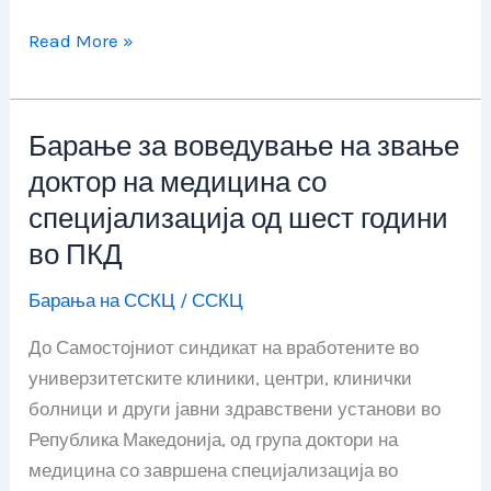
Read More »
Барање за воведување на звање
Барање
за
доктор на медицина со
воведување
специјализација од шест години
на
во ПКД
звање
доктор
Барања на ССКЦ
/
ССКЦ
на
До Самостојниот синдикат на вработените во
медицина
универзитетските клиники, центри, клинички
со
болници и други јавни здравствени установи во
специјализација
Република Македонија, од група доктори на
од
медицина со завршена специјализација во
шест