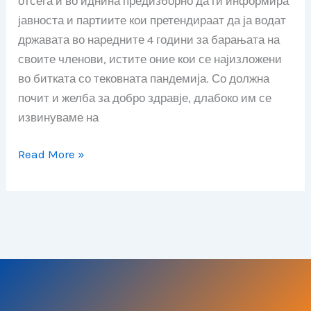
отсега и во иднина предизборно да ги информира
36
јавноста и партиите кои претендираат да ја водат
дена
државата во наредните 4 години за барањата на
одмор,
своите членови, истите оние кои се најизложени
бесплатен
во битката со тековната пандемија. Со должна
паркинг
почит и желба за добро здравје, длабоко им се
извинуваме на
Read More »