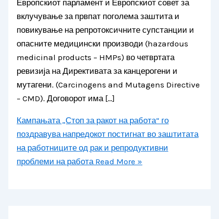
Европскиот парламент и Европскиот совет за
вклучување за првпат поголема заштита и
повикување на репротоксичните супстанции и
опасните медицински производи (hazardous
medicinal products – HMPs) во четвртата
ревизија на Директивата за канцерогени и
мутагени. (Carcinogens and Mutagens Directive
– CMD). Договорот има […]
Кампањата „Стоп за ракот на работа“ го
поздравува напредокот постигнат во заштитата
на работниците од рак и репродуктивни
проблеми на работа
Read More »