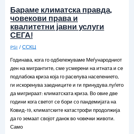
Бараме климатска правда,
човекови права и
квалитетни јавни услуги
СЕГА!
PSI
/
ССКЦ
Годинава, кога го одбележуваме Меѓународниот
ден на мигрантите, сме усмерени на итната и се
подлабока криза која го раселува населението,
ги искоренува заедниците и ги принудува луѓето
да мигрираат: климатската криза. Во овие две
години кога светот се бори со пандемијата на
Ковид-19, климатските катастрофи продолжија
да го земаат својот данок во човечки животи.
Само