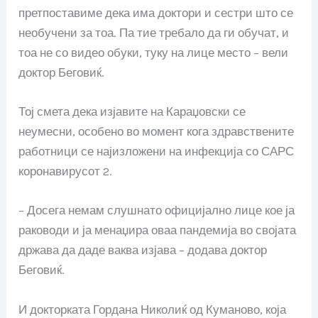
претпоставиме дека има доктори и сестри што се
необучени за тоа. Па тие требало да ги обучат, и
тоа не со видео обуки, туку на лице место – вели
доктор Беговиќ.
Тој смета дека изјавите на Караџовски се
неумесни, особено во момент кога здравствените
работници се најизложени на инфекција со САРС
коронавирусот 2.
– Досега немам слушнато официјално лице кое ја
раководи и ја менаџира оваа пандемија во својата
држава да даде ваква изјава – додава доктор
Беговиќ.
И докторката Гордана Николиќ од Куманово, која