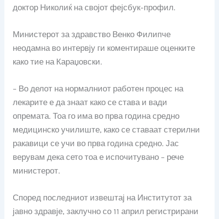
доктор Николиќ на својот фејсбук-профил.
Министерот за здравство Венко Филипче
неодамна во интервју ги коментираше оценките
како тие на Караџовски.
– Во делот на нормалниот работен процес на
лекарите е да знаат како се става и вади
опремата. Тоа го има во прва година средно
медицинско училиште, како се ставаат стерилни
ракавици се учи во прва година средно. Јас
верувам дека сето тоа е испочитувано – рече
министерот.
Според последниот извештај на Институтот за
јавно здравје, заклучно со 11 април регистрирани