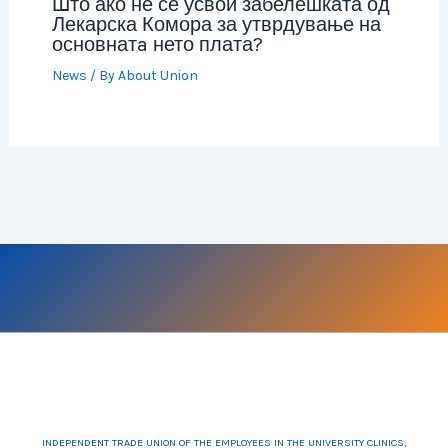
Што ако не се усвои забелешката од
Лекарска Комора за утврдување на
основнатa нето плата?
News
/ By
About Union
INDEPENDENT TRADE UNION OF THE EMPLOYEES IN THE UNIVERSITY CLINICS,