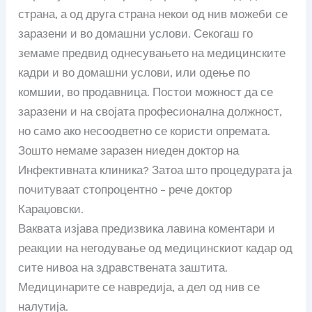
страна, а од друга страна некои од нив можеби се
заразени и во домашни услови. Секогаш го
земаме предвид однесувањето на медицинските
кадри и во домашни услови, или одење по
комшии, во продавница. Постои можност да се
заразени и на својата професионална должност,
но само ако несоодветно се користи опремата.
Зошто немаме заразен ниеден доктор на
Инфективната клиника? Затоа што процедурата ја
почитуваат стопроцентно – рече доктор
Караџовски.
Ваквата изјава предизвика лавина коментари и
реакции на негодување од медицинскиот кадар од
сите нивоа на здравствената заштита.
Медицинарите се навредија, а дел од нив се
налутија.