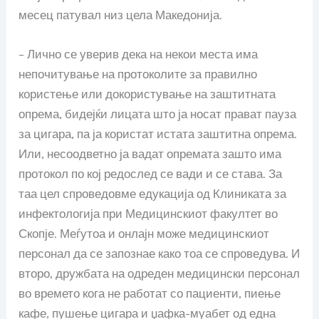
месец патувал низ цела Македонија.
– Лично се уверив дека на некои места има
непочитување на протоколите за правилно
користење или докористување на заштитната
опрема, бидејќи лицата што ја носат прават пауза
за цигара, па ја користат истата заштитна опрема.
Или, несоодветно ја вадат опремата зашто има
протокол по кој редослед се вади и се става. За
таа цел спроведовме едукација од Клиниката за
инфектологија при Медицинскиот факултет во
Скопје. Меѓутоа и онлајн може медицинскиот
персонал да се запознае како тоа се спроведува. И
второ, дружбата на одреден медицински персонал
во времето кога не работат со пациенти, пиење
кафе, пушење цигара и џафка-муабет од една