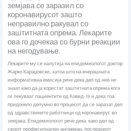
земјава се заразил со
коронавирусот зашто
неправилно ракувал со
заштитната опрема. Лекарите
ова го дочекаа со бурни реакции
на негодување.
Лекарите му се налутија на епидемиологот доктор
Жарко Караџовски, затоа што на вчерашната
информативна емисија рече дека дел од нив не
знаат како да ја користат заштитната опрема кога
ги лекуваат пациентите од Ковид-19 и дека тоа
придонело делумно во процесот да се заразат дел
од здравствените работници од коронавирус во
земјава. Епидемиологот рече дека, како дел од
својот професионален ангажман, последниот