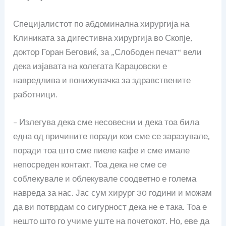
Специјалистот по абдоминална хирургија на
Клиниката за дигестивна хирургија во Скопје,
доктор Горан Беговиќ, за „Слободен печат“ вели
дека изјавата на колегата Караџовски е
навредлива и понижувачка за здравствените
работници.
– Излегува дека сме несовесни и дека тоа била
една од причините поради кои сме се заразувале,
поради тоа што сме пиеле кафе и сме имале
непосреден контакт. Тоа дека не сме се
соблекувале и облекувале соодветно е голема
навреда за нас. Јас сум хирург 30 години и можам
да ви потврдам со сигурност дека не е така. Тоа е
нешто што го учиме уште на почетокот. Но, еве да