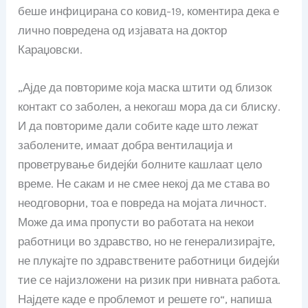
беше инфицирана со ковид-19, коментира дека е
лично повредена од изјавата на доктор
Караџовски.
„Ајде да повториме која маска штити од близок
контакт со заболен, а некогаш мора да си блиску.
И да повториме дали собите каде што лежат
заболените, имаат добра вентилација и
проветрување бидејќи болните кашлаат цело
време. Не сакам и не смее некој да ме става во
неодговорни, тоа е повреда на мојата личност.
Може да има пропусти во работата на некои
работници во здравство, но не генерализирајте,
не плукајте по здравствените работници бидејќи
тие се најизложени на ризик при нивната работа.
Најдете каде е проблемот и решете го“, напиша