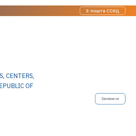
Е-пошта ССКЦ
S, CENTERS,
EPUBLIC OF
Зачлени се