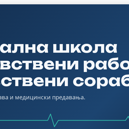
ална школа
вствени раб
вствени сора
рава и медицински предавања.