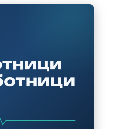
отници
ботници