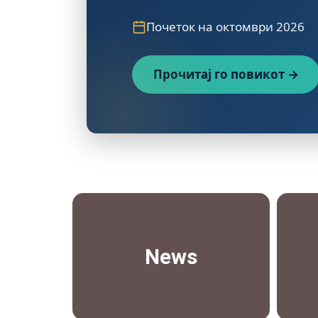
Почеток на октомври 2026
Прочитај го повикот →
News