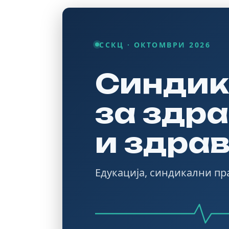
ССКЦ · ОКТОМВРИ 2026
Синдик
за
здра
и здра
Едукација, синдикални п