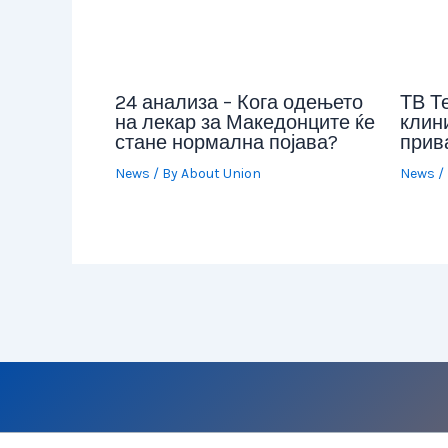
24 анализа – Кога одењето
ТВ Т
на лекар за Македонците ќе
клини
стане нормална појава?
прив
News
/ By
About Union
News
/