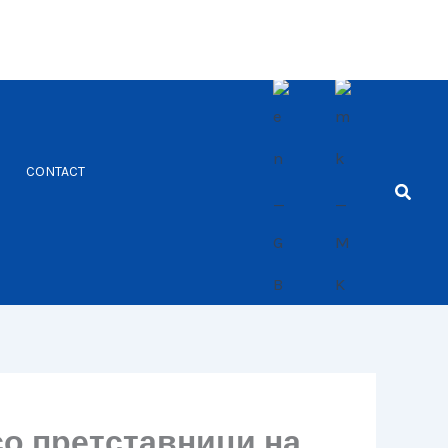
CONTACT
Searc
со претставници на