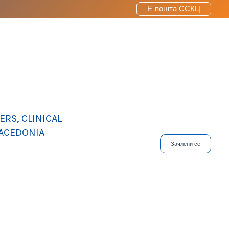
Е-пошта ССКЦ
RS, CLINICAL
MACEDONIA
Зачлени се