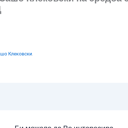
Ц
ашо Клековски
.