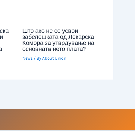
ска
Што ако не се усвои
и
забелешката од Лекарска
Комора за утврдување на
а
основнатa нето плата?
News
/ By
About Union