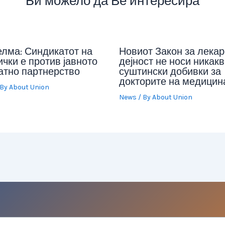
Би можело да Ве интересира
елма: Синдикатот на
Новиот Закон за лекар
чки е против јавното
дејност не носи никакв
атно партнерство
суштински добивки за
докторите на медицин
 By
About Union
News
/ By
About Union