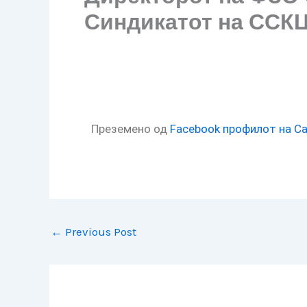
Синдикатот на ССК
Преземено од
Facebook профилот на С
←
Previous Post