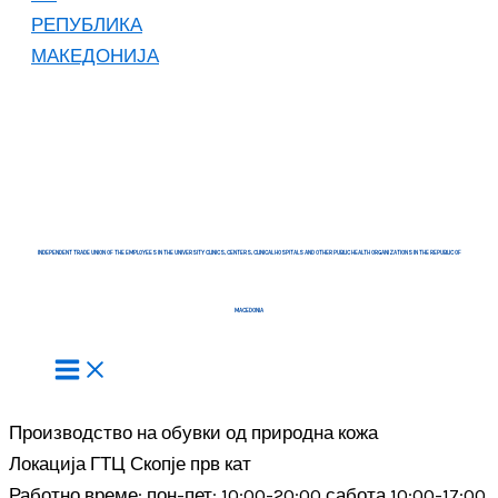
INDEPENDENT TRADE UNION OF THE EMPLOYEES IN THE UNIVERSITY CLINICS, CENTERS, CLINICAL HOSPITALS AND OTHER PUBLIC HEALTH ORGANIZATIONS IN THE REPUBLIC OF
MACEDONIA
Производство на обувки од природна кожа
Локација ГТЦ Скопје прв кат
Работно време: пон-пет: 10:00-20:00 сабота 10:00-17:00