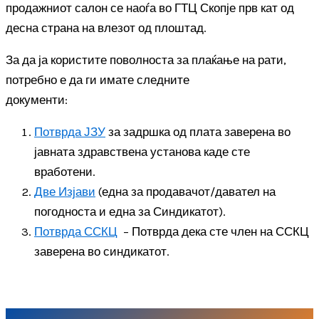
продажниот салон се наоѓа во ГТЦ Скопје прв кат од
десна страна на влезот од плоштад.
За да ја користите поволноста за плаќање на рати,
потребно е да ги имате следните
документи:
Потврда ЈЗУ
за задршка од плата заверена во
јавната здравствена установа каде сте
вработени.
Две Изјави
(една за продавачот/давател на
погодноста и една за Синдикатот).
Потврда ССКЦ
– Потврда дека сте член на ССКЦ
заверена во синдикатот.