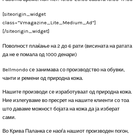
[siteorigin_widget
class=”Vmagazine_Lite_Medium_Ad”]
[/siteorigin_widget]
Поволност плаќање на 2 до 6 рати (висината на ратата
да не е помала од 1000 денари)
Bellmondo се занимава со производство на обувки,
чанти и ремени од природна кожа.
Нашите производи се изработуваат од природна кожа.
Ние излегуваме во пресрет
на нашите клиенти со тоа
што даваме можност бојата на кожа да ја изберат
сами.
Во Крива Паланка се наоѓа нашиот производен погон,