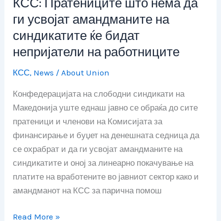
КСС: Пратениците што нема да
КСС:
Пратениците
ги усвојат амандманите на
што
синдикатите ќе бидат
нема
непријатели на работниците
да
ги
КСС
,
News
/
About Union
усвојат
Конфедерацијата на слободни синдикати на
амандманите
Македонија уште еднаш јавно се обраќа до сите
на
пратеници и членови на Комисијата за
синдикатите
финансирање и буџет на денешната седница да
ќе
се охрабрат и да ги усвојат амандманите на
бидат
синдикатите и оној за линеарно покачување на
непријатели
платите на вработените во јавниот сектор како и
на
амандманот на КСС за парична помош
работниците
Read More »