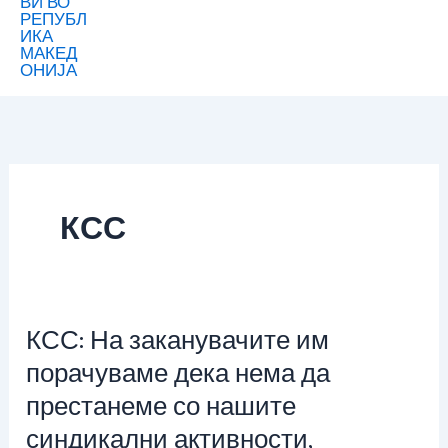
КСС
КСС: На заканувачите им
КСС:
На
порачуваме дека нема да
заканувачите
престанеме со нашите
им
синдикални активности,