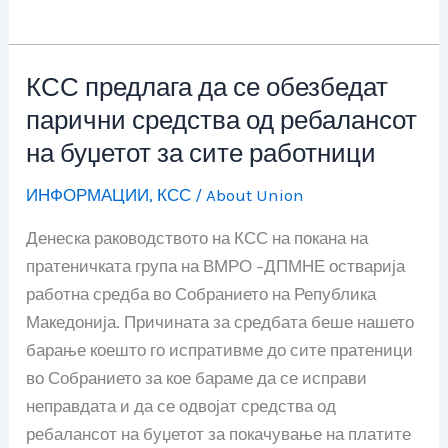
КСС предлага да се обезбедат
КСС
предлага
парични средства од ребалансот
да
на буџетот за сите работници
се
ИНФОРМАЦИИ
,
КСС
/
About Union
обезбедат
парични
Денеска раководството на КСС на покана на
средства
пратеничката група на ВМРО –ДПМНЕ остварија
од
работна средба во Собранието на Република
ребалансот
Македонија. Причината за средбата беше нашето
на
барање коешто го испративме до сите пратеници
буџетот
во Собранието за кое бараме да се исправи
за
неправдата и да се одвојат средства од
сите
ребалансот на буџетот за покачување на платите
работници