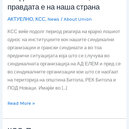
порачуваме
правдата е на наша страна
дека
нема
АКТУЕЛНО
,
КСС
,
News
/
About Union
да
КСС веќе подолг период реагира на крајно лошиот
престанеме
однос на институциите кон нашите синдикални
со
организации и грански синдикати а во тоа
нашите
предничи ситуацијата која што се случува во
синдикални
синдикалната организација на АД ЕЛЕМ и пред се
активности,
во синдикалните организации кои што се наоѓаат
правдата
на територија на општина Битола, РЕК Битола и
е
ПОД Новаци. Имајќи во […]
на
наша
Read More »
страна