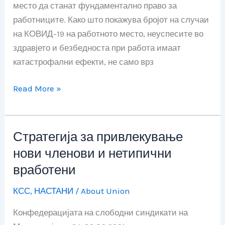
место да станат фундаментално право за
право
работниците. Како што покажува бројот на случаи
за
на КОВИД-19 на работното место, неуспесите во
работниците
здравјето и безбедноста при работа имаат
катастрофални ефекти, не само врз
Read More »
Стратегија за привлекување
Стратегија
за
нови членови и нетипични
привлекување
вработени
нови
КСС
,
НАСТАНИ
/
About Union
членови
и
Конфедерацијата на слободни синдикати на
нетипични