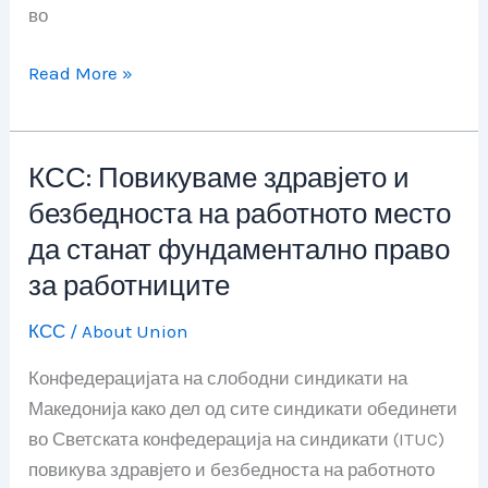
во
Read More »
КСС: Повикуваме здравјето и
КСС:
Повикуваме
безбедноста на работното место
здравјето
да станат фундаментално право
и
за работниците
безбедноста
на
КСС
/
About Union
работното
Конфедерацијата на слободни синдикати на
место
Македонија како дел од сите синдикати обединети
да
во Светската конфедерација на синдикати (ITUC)
станат
повикува здравјето и безбедноста на работното
фундаментално