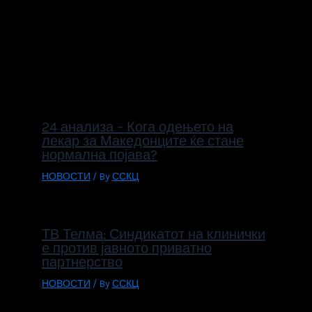
Би можело да Ве
интересира
24 анализа – Кога одењето на
лекар за Македонците ќе стане
нормална појава?
НОВОСТИ
/ By
ССКЦ
ТВ Телма: Синдикатот на клинички
е против јавното приватно
партнерство
НОВОСТИ
/ By
ССКЦ