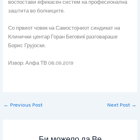
воспостави ефикасен систем на професионална
заштита во болниците.
Со првиот човек на Самостојниот синдикат на
Клинички центар Горан Беговиќ разговараше
Борис Грујоски.
Извор: Алфа ТВ 08.09.2019
←
Previous Post
Next Post
→
Би можело да Ве