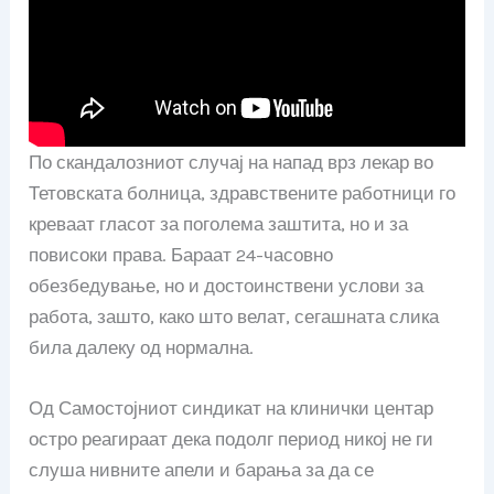
По скандалозниот случај на напад врз лекар во
Тетовската болница, здравствените работници го
креваат гласот за поголема заштита, но и за
повисоки права. Бараат 24-часовно
обезбедување, но и достоинствени услови за
работа, зашто, како што велат, сегашната слика
била далеку од нормална.
Од Самостојниот синдикат на клинички центар
остро реагираат дека подолг период никој не ги
слуша нивните апели и барања за да се