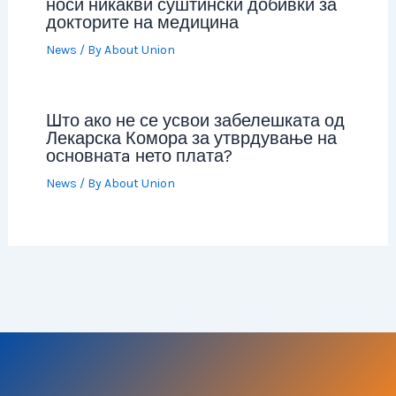
носи никакви суштински добивки за
докторите на медицина
News
/ By
About Union
Што ако не се усвои забелешката од
Лекарска Комора за утврдување на
основнатa нето плата?
News
/ By
About Union