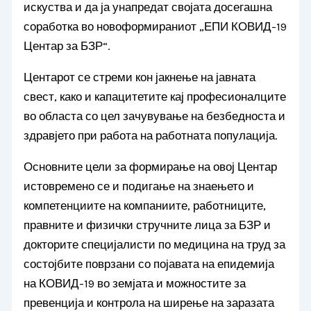
искуства и да ја унапредат својата досегашна
соработка во новоформираниот „ЕПИ КОВИД-19
Центар за БЗР“.
Центарот се стреми кон јакнење на јавната
свест, како и капацитетите кај професионалците
во областа со цел зачувување на безбедноста и
здравјето при работа на работната популација.
Основните цели за формирање на овој Центар
истовремено се и подигање на знаењето и
компетенциите на компаниите, работниците,
правните и физички стручните лица за БЗР и
докторите специјалисти по медицина на труд за
состојбите поврзани со појавата на епидемија
на КОВИД-19 во земјата и можностите за
превенција и контрола на ширење на заразата