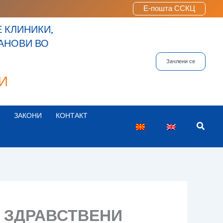
Е-пошта ССКЦ
 КЛИНИКИ,
ТАНОВИ ВО
Зачлени се
И
ЗАКОНИ
КОНТАКТ
Searc
З ЗДРАВСТВЕНИ