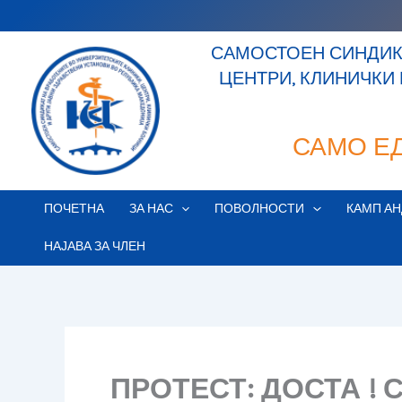
Skip
to
САМОСТОЕН СИНДИКА
content
ЦЕНТРИ, КЛИНИЧКИ
САМО Е
ПОЧЕТНА
ЗА НАС
ПОВОЛНОСТИ
КАМП АН
НАЈАВА ЗА ЧЛЕН
ПРОТЕСТ: ДОСТА !