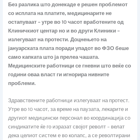
Без разлика што донекаде е решен проблемот
со исплата на платите, медицинарите не
остапуваат – утре во 10 часот вработените од
Клиничкиот центар но и во други Клиники –
излегуваат на протести. Доцнењето на
јануарската плата поради упадот во ФЗО беше
само капката што ја прелеа чашата.
Медицинските работници се гневни што веќе со
години оваа власт ги игнорира нивните
проблеми.
Здравствените работници излегуваат на протест.
Утре во 10 часот, за време на паузата, лекарите и
другиот медицински персонал во координација со
синдикатите ќе го изразат својот револт – велат
дека целиот систем е во колапс, а се револтирани