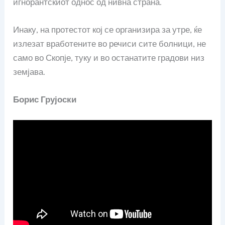
игнорантскиот однос од нивна страна.
Инаку, на протестот кој се организира за утре, ќе
излезат вработените во речиси сите болници, не
само во Скопје, туку и во останатите градови низ
земјава.
Борис Грујоски