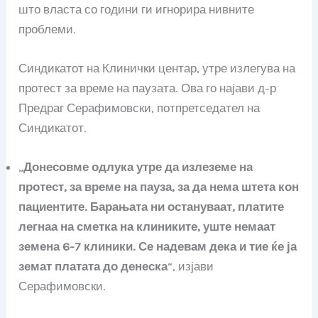
што власта со години ги игнорира нивните
проблеми.
Синдикатот на Клинички центар, утре излегува на
протест за време на паузата. Ова го најави д-р
Предраг Серафимовски, потпретседател на
Синдикатот.
„
Донесовме одлука утре да излеземе на
протест, за време на пауза, за да нема штета кон
пациентите. Барањата ни остануваат, платите
легнаа на сметка на клиниките, уште немаат
земена 6-7 клиники. Се надевам дека и тие ќе ја
земат платата до денеска
“, изјави
Серафимовски.