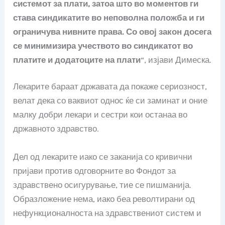
системот за плати, затоа што во моментов ги
става синдикатите во неповолна положба и ги
ограничува нивните права. Со овој закон досега
се минимизира учеството во синдикатот во
платите и додатоците на плати
“, изјави Димеска.
Лекарите бараат државата да покаже сериозност,
велат дека со ваквиот однос ќе си заминат и оние
малку добри лекари и сестри кои останаа во
државното здравство.
Дел од лекарите иако се заканија со кривични
пријави против одговорните во Фондот за
здравствено осигурување, тие се пишманија.
Образложение нема, иако беа револтирани од
нефункционалноста на здравствениот систем и