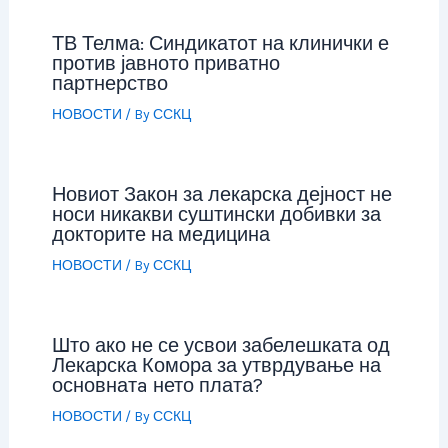
ТВ Телма: Синдикатот на клинички е
против јавното приватно
партнерство
НОВОСТИ
/ By
ССКЦ
Новиот Закон за лекарска дејност не
носи никакви суштински добивки за
докторите на медицина
НОВОСТИ
/ By
ССКЦ
Што ако не се усвои забелешката од
Лекарска Комора за утврдување на
основнатa нето плата?
НОВОСТИ
/ By
ССКЦ