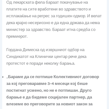
Од лекарската фела бараат покачување на
платите на сите вработени во здравството и
исплакаќање на регрес за годишен одмор. И велат
дека крајно несериозно е да една држава да нема
министер за здравство. Бараат итна средба со
премиерот.
Гордана Димеска од извршниот одбор на
Синдикатот на Клинички центар рече дека
протестот е поради неколку барања.
„
Бараме да се потпише Колективниот договор
за кој преговаравме 3-4 месеци кој беше
постигнат усмено, но не е потпишан. Друго
барање е да бидеме социјален партнер, да
влеземе во преговорите за новиот закон за