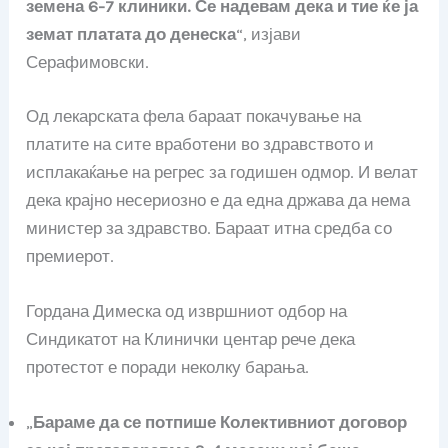
земена 6-7 клиники. Се надевам дека и тие ќе ја
земат платата до денеска
“, изјави
Серафимовски.
Од лекарската фела бараат покачување на
платите на сите вработени во здравството и
исплакаќање на регрес за годишен одмор. И велат
дека крајно несериозно е да една држава да нема
министер за здравство. Бараат итна средба со
премиерот.
Гордана Димеска од извршниот одбор на
Синдикатот на Клинички центар рече дека
протестот е поради неколку барања.
„
Бараме да се потпише Колективниот договор