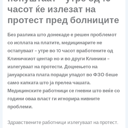
часот ќе излезат на
протест пред болниците
Без разлика што донекаде е решен проблемот
со исплата на платите, медицинарите не
остапуваат – утре во 10 часот вработените од
Клиничкиот центар но и во други Клиники –
излегуваат на протести. Доцнењето на
јануарската плата поради упадот во ФЗО беше
само капката што ја прелеа чашата.
Медицинските работници се гневни што веќе со
години оваа власт ги игнорира нивните
проблеми.
Здравствените работници излегуваат на протест.