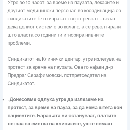
Утре во 10 часот, за време на паузата, лекарите и
другиот медицински персонал во координација со
синдикатите ќе го изразат својот револт – велат
дека целиот систем е во колапс, а се револтирани
што власта со години ги игнорира нивните
проблеми.
Синдикатот на Клинички центар, утре излегува на
протест за време на паузата. Ова го најави д-р
Предраг Серафимовски, потпретседател на
Синдикатот.
„
Донесовме одлука утре да излеземе на
протест, за време на пауза, за да нема штета кон
пациентите. Барањата ни остануваат, платите
легнаа на сметка на клиниките, уште немаат