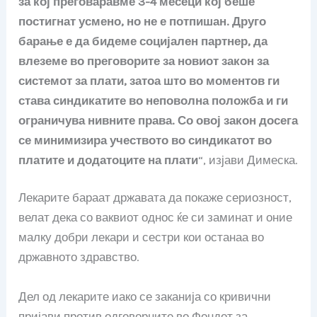
за кој преговаравме 3-4 месеци кој беше
постигнат усмено, но не е потпишан. Друго
барање е да бидеме социјален партнер, да
влеземе во преговорите за новиот закон за
системот за плати, затоа што во моментов ги
става синдикатите во неповолна положба и ги
ограничува нивните права. Со овој закон досега
се минимизира учеството во синдикатот во
платите и додатоците на плати
“, изјави Димеска.
Лекарите бараат државата да покаже сериозност,
велат дека со ваквиот однос ќе си заминат и оние
малку добри лекари и сестри кои останаа во
државното здравство.
Дел од лекарите иако се заканија со кривични
пријави против одговорните во Фондот за