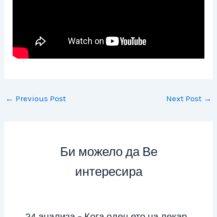
←
Previous Post
Next Post
→
Би можело да Ве
интересира
24 анализа – Кога одењето на лекар