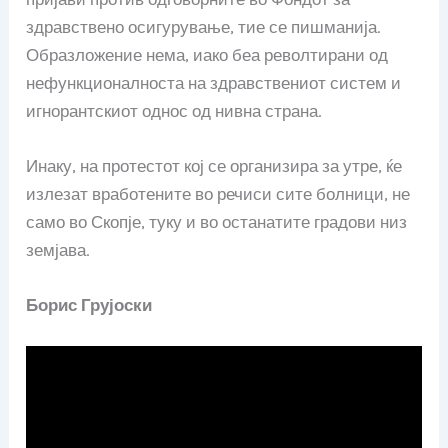
здравствено осигурување, тие се пишманија.
Образложение нема, иако беа револтирани од
нефункционалноста на здравствениот систем и
игнорантскиот однос од нивна страна.
Инаку, на протестот кој се организира за утре, ќе
излезат вработените во речиси сите болници, не
само во Скопје, туку и во останатите градови низ
земјава.
Борис Грујоски