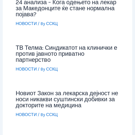
24 анализа – Кога одењето на лекар
за Македонците ќе стане нормална
појава?
НОВОСТИ
/ By
ССКЦ
ТВ Телма: Синдикатот на клинички е
против јавното приватно
партнерство
НОВОСТИ
/ By
ССКЦ
Новиот Закон за лекарска дејност не
носи никакви суштински добивки за
докторите на медицина
НОВОСТИ
/ By
ССКЦ