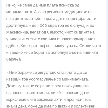
Никој не смее да има плата пониска од
минималната. Ако во регионот медицинските
сестри земаат 650 евра, а доктор специјалист и
достигнува и до 1 000 евра тоа не е случај и во
Македонија, велат од Самостојниот сидикат на
универзитетските клиники и новоформираниот
одбор „Хипократ” кој се приклучува на Синдикатот
и заедно ќе се борат за исполнување на нивните
барања.
– Ние бараме со августовската плата да се
изврши тоа усогласување со минималната.
Доколку тоа не се реши, пред покачувањето
најавено во септември, ние ќе почнеме да ги
користиме сите законски акти и прописи, тоа
значи дека може да има приватни и колективни