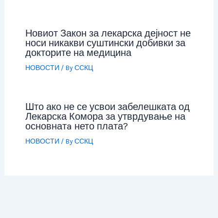
Новиот Закон за лекарска дејност не
носи никакви суштински добивки за
докторите на медицина
НОВОСТИ
/ By
ССКЦ
Што ако не се усвои забелешката од
Лекарска Комора за утврдување на
основнатa нето плата?
НОВОСТИ
/ By
ССКЦ