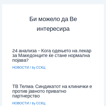
Би можело да Ве
интересира
24 анализа – Кога одењето на лекар
за Македонците ќе стане нормална
појава?
НОВОСТИ
/ By
ССКЦ
ТВ Телма: Синдикатот на клинички е
против јавното приватно
партнерство
НОВОСТИ
/ By
ССКЦ