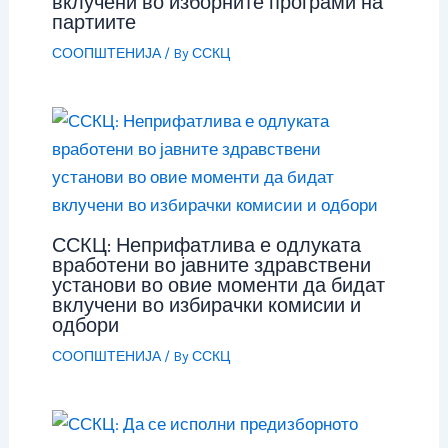
вклучени во изборните програми на
партиите
СООПШТЕНИЈА
/ By
ССКЦ
ССКЦ: Неприфатлива е одлуката
вработени во јавните здравствени
установи во овие моменти да бидат
вклучени во избирачки комисии и
одбори
СООПШТЕНИЈА
/ By
ССКЦ