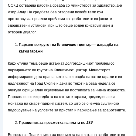
ССКЦ остварија работна средба со министерот за здравство, д-р
Азир Алиу. На средбата беа отворени повеќе теми кои
претставуваат реални проблеми за вработените во јавните
здравствени установи, при што беше воден конструктивен и
отворен дијалог.
Паркинг во кругот на Клиничкиот центар — изградба на
катни гаражи
Како клучна тема беше истакнат долгогодишниот проблем со
паркирањето во кругот на Клиничкиот центар. Министерот
информираше дека прашањето за изградба на катни гаражи е во
надлежност на Град Скопје и дека во текот на оваа недела се
очекува официјално објавување на постапката за нивна изработка.
Паралелно со изградбата на катните гаражи, предвидена е и
монтажа на смарт-паркинг систем, со што се очекува суштинско
подобрување на условите за пристап и паркирање за вработените.
Правилник за пресметка на плата во ЈЗУ
Во врска со Правилникот за пресметка на плата на вработените во