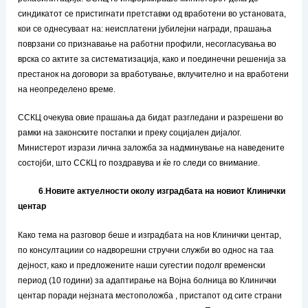
синдикатот се пристигнати претставки од вработени во установата,
кои се однесуваат на: неисплатени јубилејни награди, прашања
поврзани со признавање на работни профили, несогласувања во
врска со актите за систематизација, како и поединечни решенија за
престанок на договори за вработување, вклучително и на вработени
на неопределено време.
ССКЦ очекува овие прашања да бидат разгледани и разрешени во
рамки на законските постапки и преку социјален дијалог.
Министерот изрази лична заложба за надминување на наведените
состојби, што ССКЦ го поздравува и ќе го следи со внимание.
6
.
Новите актуелности околу изградбата на новиот Клинички
центар
Како тема на разговор беше и изградбата на нов Клинички центар,
по консултациии со надворешни стручни служби во однос на таа
дејност, како и предложените наши сугестии подолг временски
период (10 години) за адаптирање на Војна болница во Клинички
центар поради нејзната местоположба , пристапот од сите страни