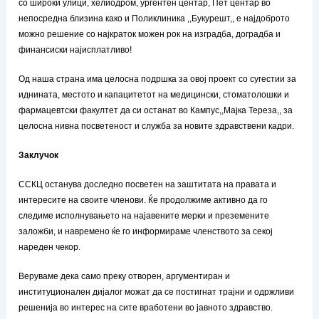
со широки улици, хелиодром, ургентен центар, Пет центар во
непосредна близина како и Поликлиника ,,Букурешт,, е најдоброто
можно решение со најкраток можен рок на изградба, доградба и
финансиски најисплатливо!
Од наша страна има целосна подршка за овој проект со сугестии за
иднината, местото и капацитетот на медицински, стоматолошки и
фармацевтски факултет да си останат во Кампус,,Мајка Тереза,, за
целосна нивна посветеност и служба за новите здравствени кадри.
Заклучок
ССКЦ останува доследно посветен на заштитата на правата и
интересите на своите членови. Ќе продолжиме активно да го
следиме исполнувањето на најавените мерки и преземените
заложби, и навремено ќе го информираме членството за секој
нареден чекор.
Веруваме дека само преку отворен, аргументиран и
институционален дијалог можат да се постигнат трајни и одржливи
решенија во интерес на сите вработени во јавното здравство.