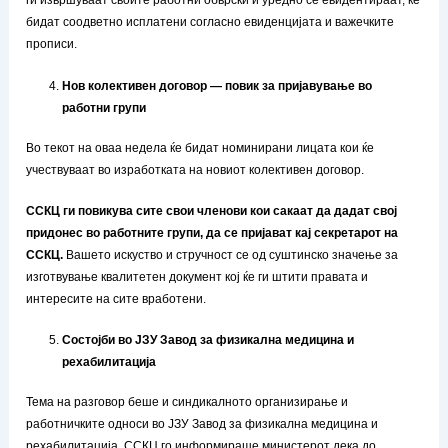
ги извршуваат своите работни обврски и уредно се евидентираат, ќе
бидат соодветно исплатени согласно евиденцијата и важечките
прописи.
Нов колективен договор — повик за пријавување во
работни групи
Во текот на оваа недела ќе бидат номинирани лицата кои ќе
учествуваат во изработката на новиот колективен договор.
ССКЦ ги повикува сите свои членови кои сакаат да дадат свој
придонес во работните групи, да се пријават кај секретарот на
ССКЦ.
Вашето искуство и стручност се од суштинско значење за
изготвување квалитетен документ кој ќе ги штити правата и
интересите на сите вработени.
Состојби во ЈЗУ Завод за физикална медицина и
рехабилитација
Тема на разговор беше и синдикалното организирање и
работничките односи во ЈЗУ Завод за физикална медицина и
рехабилитација. ССКЦ го информираше министерот дека до