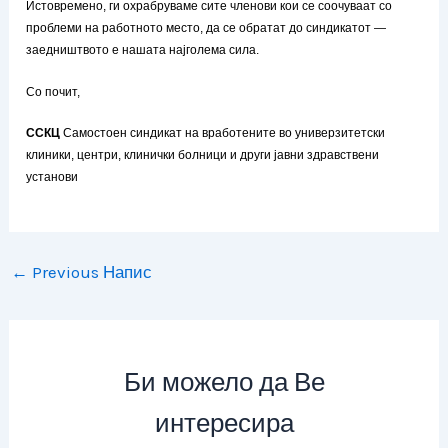
Истовремено, ги охрабруваме сите членови кои се соочуваат со
проблеми на работното место, да се обратат до синдикатот —
заедништвото е нашата најголема сила.
Со почит,
ССКЦ
Самостоен синдикат на вработените во универзитетски
клиники, центри, клинички болници и други јавни здравствени
установи
←
Previous Напис
Би можело да Ве
интересира