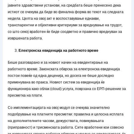
јавните здравствени установи, на средбата беше пренесено дека
истиот се очекува да биде во финална форма во текот на следната
недела. Целта на овој акт е воспоставување еднакви,
транспарентни и објективни критериуми за вреднување на трудот,
со што секој вработен ќе биде соодветно и правично вреднуван за
извршената работа.
Електронска евиденција на работното време
Беше разговарано и за новиот начин на евидентирање на
работното време. Законската обврска за електронска евиденција
постои повеќе од една деценија, но досега не беше доследно
применувана во пракса. Новиот систем за евиденција ќе
функционира како облак (cloud) услуга, поврзана со ЕРП-решение за
пресметка на плати.
Со имплементацијата на овој модул се очекува значително
подобрување на платните пресметки: правилна и целосна исплата
на дополнителните часови, дежурствата, повикувањата
(приправност) и трисменската работа. Сите вработени кои совесно