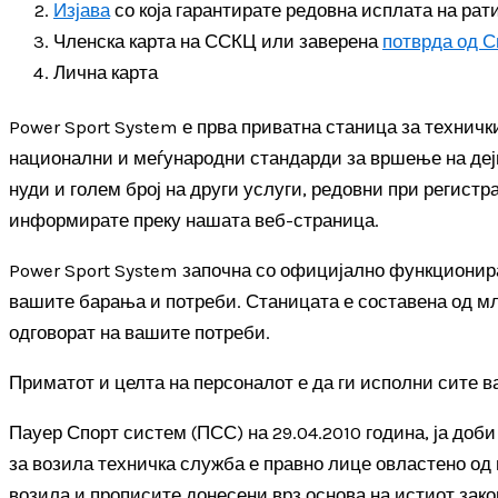
Изјава
со која гарантирате редовна исплата на рат
Членска карта на ССКЦ или заверена
потврда од С
Лична карта
Power Sport System е прва приватна станица за техничк
национални и меѓународни стандарди за вршење на дејно
нуди и голем број на други услуги, редовни при регистр
информирате преку нашата веб-страница.
Power Sport System започна со официјално функционира
вашите барања и потреби. Станицата е составена од мл
одговорат на вашите потреби.
Приматот и целта на персоналот е да ги исполни сите в
Пауер Спорт систем (ПСС) на 29.04.2010 година, ја доб
за возила техничка служба е правно лице овластено од 
возила и прописите донесени врз основа на истиот зако