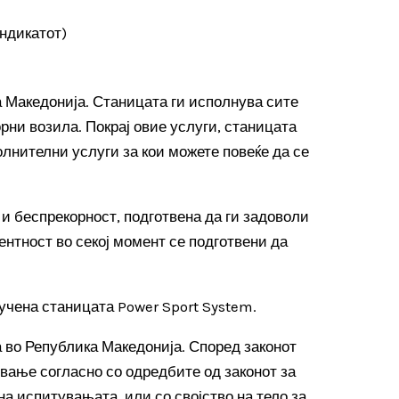
индикатот)
а Македонија. Станицата ги исполнува сите
рни возила. Покрај овие услуги, станицата
олнителни услуги за кои можете повеќе да се
и беспрекорност, подготвена да ги задоволи
нтност во секој момент се подготвени да
лучена станицата Power Sport System.
а во Република Македонија. Според законот
ување согласно со одредбите од законот за
на испитувањата, или со својство на тело за