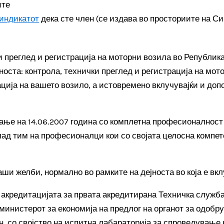
ите
индикатот
дека сте член (се издава во просториите на С
и преглед и регистрација на моторни возила во Републик
ста: контрола, технички преглед и регистрација на мото
ација на вашето возило, а истовремено вклучувајќи и доп
ње на 14.06.2007 година со комплетна професионалност 
ад тим на професионалци кои со својата целосна компете
аши желби, нормално во рамките на дејноста во која е вк
и акредитацијата за првата акредитирана Техничка служб
министерот за економија на предлог на органот за одобр
н, со својство на испитна лабараторија за спроведување 