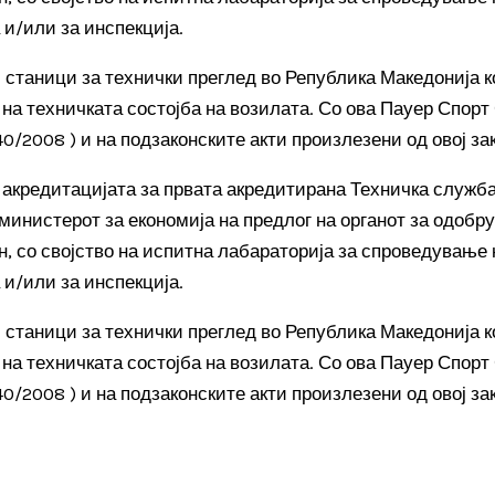
и/или за инспекција.
 станици за технички преглед во Република Македонија 
на техничката состојба на возилата. Со ова Пауер Спорт
0/2008 ) и на подзаконските акти произлезени од овој зак
и акредитацијата за првата акредитирана Техничка служб
министерот за економија на предлог на органот за одобр
н, со својство на испитна лабараторија за спроведување 
и/или за инспекција.
 станици за технички преглед во Република Македонија 
на техничката состојба на возилата. Со ова Пауер Спорт
0/2008 ) и на подзаконските акти произлезени од овој зак