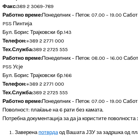
Факс:
389 2 3069-789
Работно време:
Понеделник – Петок: 07.00 – 19.00 Сабот
PSS Пинтија
Бул. Борис Трајковски бр.143
Телефон:
+389 2 2771 000
Тех.Служба:
389 2 2725 555
Работно време:
Понеделник – Петок: 08.00 – 16.00 Сабот
PSS Усје
Бул. Борис Трајковски бр.166
Телефон:
+389 2 2771 000
Тех.Служба:
389 2 2725 555
Работно време:
Понеделник – Петок: 07.00 – 19.00 Сабот
Поволност: плаќање на 6 рати без камата.
Потребна документација за да ја користите поволноста з
Заверена
потврда
од Вашата ЈЗУ за задршка од пл