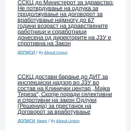
ССКЦ до Министерот за здравство:
Не потврдување на одлука за
продолжување на договорот за
вработување најмногу до 67
години возраст на здравствените
работници и соработници
донесена од директорите на ЈЗУ е
спротивна на Закон
ДОПИСИ
/ By
About Union
ССКЦ достави барање до ДИТ за
инспекциски надзор во ЈЗУ во
состав на Клинички центар „Мајка
Тереза“, Скопје поради селективни
и спротивни на закон Одлуки
(Решенија) за престанок на
Договорот за вработување
ДОПИСИ
,
News
/ By
About Union