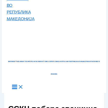
INDEPENDENT TRADE UNION OF THE EMPLOYEES IN THE UNIVERSITY CLINICS, CENTERS, CLINICAL HOSPITALS AND OTHER PUBLIC HEALTH ORGANIZATIONS IN THE REPUBLIC OF
MACEDONIA