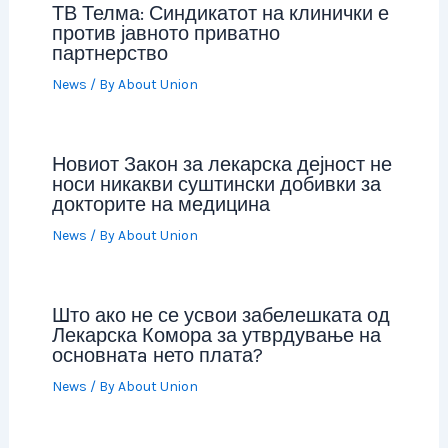
ТВ Телма: Синдикатот на клинички е
против јавното приватно
партнерство
News
/ By
About Union
Новиот Закон за лекарска дејност не
носи никакви суштински добивки за
докторите на медицина
News
/ By
About Union
Што ако не се усвои забелешката од
Лекарска Комора за утврдување на
основнатa нето плата?
News
/ By
About Union